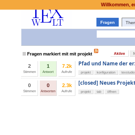
Willkommen, er
Fragen
The
Fragen markiert mit mit projekt
Aktive
Pfad und Name der er
2
1
7.2k
Stimmen
Antwort
Aufrufe
projekt
konfiguration
texstudio
[closed] Neues Projek
0
0
2.3k
Stimmen
Antworten
Aufrufe
projekt
tab
öffnen