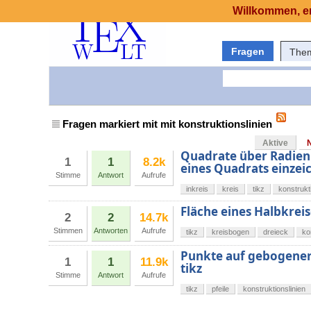
Willkommen, er
Fragen
The
Fragen markiert mit mit konstruktionslinien
Aktive
Quadrate über Radien 
1
1
8.2k
eines Quadrats einzei
Stimme
Antwort
Aufrufe
inkreis
kreis
tikz
konstrukt
Fläche eines Halbkrei
2
2
14.7k
Stimmen
Antworten
Aufrufe
tikz
kreisbogen
dreieck
ko
Punkte auf gebogener
1
1
11.9k
tikz
Stimme
Antwort
Aufrufe
tikz
pfeile
konstruktionslinien