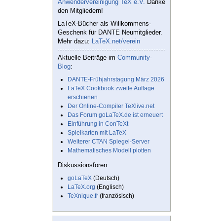
Anwendervereinigung TeX e.V.
Danke
den Mitgliedern!
LaTeX-Bücher als Willkommens-
Geschenk für DANTE Neumitglieder.
Mehr dazu:
LaTeX.net/verein
Aktuelle Beiträge im
Community-
Blog
:
DANTE-Frühjahrstagung März 2026
LaTeX Cookbook zweite Auflage
erschienen
Der Online-Compiler TeXlive.net
Das Forum goLaTeX.de ist erneuert
Einführung in ConTeXt
Spielkarten mit LaTeX
Weiterer CTAN Spiegel-Server
Mathematisches Modell plotten
Diskussionsforen:
goLaTeX
(Deutsch)
LaTeX.org
(Englisch)
TeXnique.fr
(französisch)