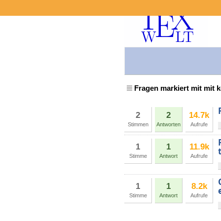
Fragen markiert mit mit k
2
2
14.7k
Stimmen
Antworten
Aufrufe
1
1
11.9k
Stimme
Antwort
Aufrufe
1
1
8.2k
Stimme
Antwort
Aufrufe