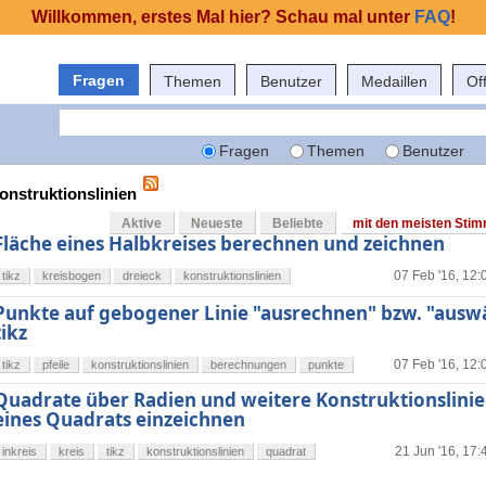
Willkommen, erstes Mal hier? Schau mal unter
FAQ
!
Fragen
Themen
Benutzer
Medaillen
Of
Fragen
Themen
Benutzer
onstruktionslinien
Aktive
Neueste
Beliebte
mit den meisten Sti
Fläche eines Halbkreises berechnen und zeichnen
07 Feb '16, 12:
tikz
kreisbogen
dreieck
konstruktionslinien
Punkte auf gebogener Linie "ausrechnen" bzw. "ausw
tikz
07 Feb '16, 12:
tikz
pfeile
konstruktionslinien
berechnungen
punkte
Quadrate über Radien und weitere Konstruktionslinien
eines Quadrats einzeichnen
21 Jun '16, 17:
inkreis
kreis
tikz
konstruktionslinien
quadrat