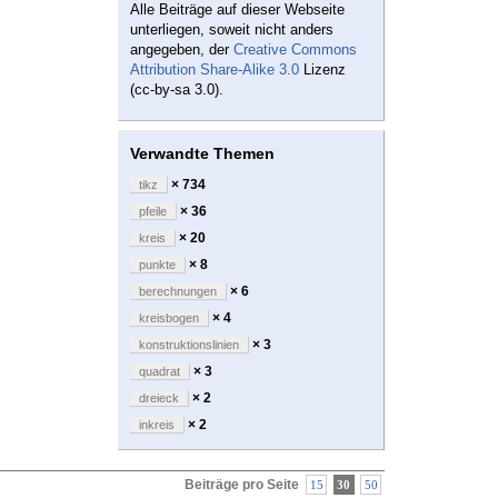
Alle Beiträge auf dieser Webseite
unterliegen, soweit nicht anders
angegeben, der
Creative Commons
Attribution Share-Alike 3.0
Lizenz
(cc-by-sa 3.0).
Verwandte Themen
× 734
tikz
× 36
pfeile
× 20
kreis
× 8
punkte
× 6
berechnungen
× 4
kreisbogen
× 3
konstruktionslinien
× 3
quadrat
× 2
dreieck
× 2
inkreis
Beiträge pro Seite
15
30
50