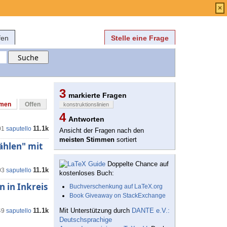
Anmelden
über
FAQ
×
fen
Stelle eine Frage
3
markierte Fragen
mmen
Offen
konstruktionslinien
4
Antworten
11.1k
01
saputello
Ansicht der Fragen nach den
meisten Stimmen
sortiert
ählen" mit
Doppelte Chance auf
11.1k
03
saputello
kostenloses Buch:
 in Inkreis
Buchverschenkung auf LaTeX.org
Book Giveaway on StackExchange
11.1k
Mit Unterstützung durch
DANTE e.V.:
49
saputello
Deutschsprachige