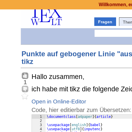
Willkommen, er
Fragen
The
Punkte auf gebogener Linie "au
tikz
Hallo zusammen,
1
ich habe mit tikz die folgende Zei
Open in Online-Editor
Code, hier editierbar zum Übersetzen:
1
\documentclass
[
a4paper
]
{
article
}
2
3
\usepackage
[
english
]
{
babel
}
4
\usepackage
[
utf8
]
{
inputenc
}