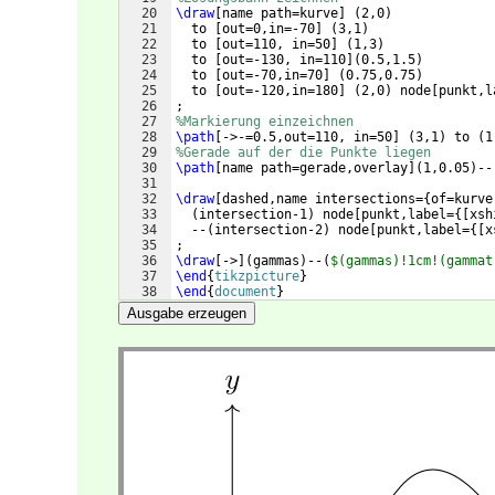
20
\draw
[
name path=kurve
]
(
2,0
)
21
  to 
[
out=0,in=-70
]
(
3,1
)
22
  to 
[
out=110, in=50
]
(
1,3
)
23
  to 
[
out=-130, in=110
]
(
0.5,1.5
)
24
  to 
[
out=-70,in=70
]
(
0.75,0.75
)
25
  to 
[
out=-120,in=180
]
(
2,0
)
 node
[
punkt,l
26
;
27
%Markierung einzeichnen
28
\path
[
->-=0.5,out=110, in=50
]
(
3,1
)
 to 
(
1
29
%Gerade auf der die Punkte liegen
30
\path
[
name path=gerade,overlay
]
(
1,0.05
)
--
31
32
\draw
[
dashed,name intersections=
{
of=kurve
33
(
intersection-1
)
 node
[
punkt,label=
{[
xsh
34
  --
(
intersection-2
)
 node
[
punkt,label=
{[
x
35
;
36
\draw
[
->
]
(
gammas
)
--
(
$(gammas)!1cm!(gammat
37
\end
{
tikzpicture
}
38
\end
{
document
}
Ausgabe erzeugen