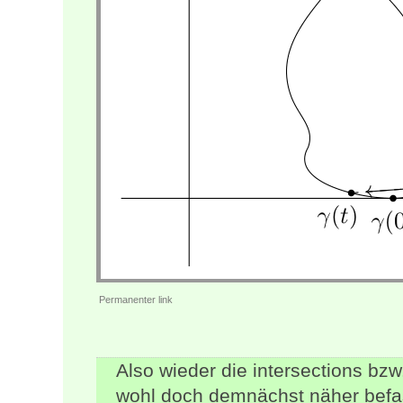
Permanenter link
Also wieder die intersections bzw.
wohl doch demnächst näher bef