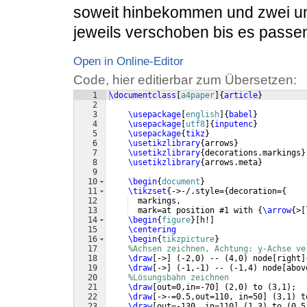
soweit hinbekommen und zwei un
jeweils verschoben bis es passe
Open in Online-Editor
Code, hier editierbar zum Übersetzen:
1
\documentclass
[
a4paper
]
{
article
}
2
3
\usepackage
[
english
]
{
babel
}
4
\usepackage
[
utf8
]
{
inputenc
}
5
\usepackage
{
tikz
}
6
\usetikzlibrary
{
arrows
}
7
\usetikzlibrary
{
decorations.markings
}
8
\usetikzlibrary
{
arrows.meta
}
9
10
\begin
{
document
}
11
\tikzset
{
->-/.style=
{
decoration=
{
12
  markings,
13
  mark=at position #1 with 
{
\arrow
{
>
[
14
\begin
{
figure
}
[
h!
]
15
\centering
16
\begin
{
tikzpicture
}
17
%Achsen zeichnen, Achtung: y-Achse ve
18
\draw
[
->
]
(
-2,0
)
 -- 
(
4,0
)
 node
[
right
]
19
\draw
[
->
]
(
-1,-1
)
 -- 
(
-1,4
)
 node
[
abov
20
%Lösungsbahn zeichnen
21
\draw
[
out=0,in=-70
]
(
2,0
)
 to 
(
3,1
)
;
22
\draw
[
->-=0.5,out=110, in=50
]
(
3,1
)
 t
23
\draw
[
out=-130, in=110
]
(
1,3
)
 to 
(
0.5