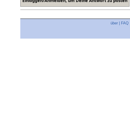
über
|
FAQ