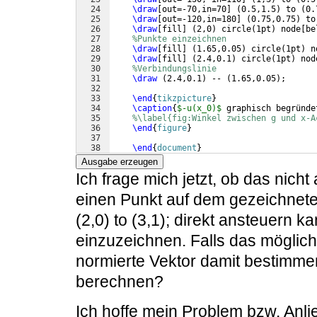
24
\draw
[
out=-70,in=70
]
(
0.5,1.5
)
 to 
(
0.
25
\draw
[
out=-120,in=180
]
(
0.75,0.75
)
 to
26
\draw
[
fill
]
(
2,0
)
 circle
(
1pt
)
 node
[
be
27
%Punkte einzeichnen
28
\draw
[
fill
]
(
1.65,0.05
)
 circle
(
1pt
)
 n
29
\draw
[
fill
]
(
2.4,0.1
)
 circle
(
1pt
)
 nod
30
%Verbindungslinie
31
\draw
(
2.4,0.1
)
 -- 
(
1.65,0.05
)
;
32
33
\end
{
tikzpicture
}
34
\caption
{
$-u(x_0)$
 graphisch begründe
35
%\label{fig:Winkel zwischen g und x-A
36
\end
{
figure
}
37
38
\end
{
document
}
Ausgabe erzeugen
Ich frage mich jetzt, ob das nich
einen Punkt auf dem gezeichnete
(2,0) to (3,1); direkt ansteuern k
einzuzeichnen. Falls das möglich i
normierte Vektor damit bestimm
berechnen?
Ich hoffe mein Problem bzw. Anli