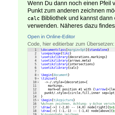
Wenn Du dann noch einen Pfeil
Punkt zum anderen zeichnen möc
Bibliothek und kannst dann 
calc
verwenden. Näheres dazu findest
Open in Online-Editor
Code, hier editierbar zum Übersetzen:
1
\documentclass
[
margin=5pt
]
{
standalone
}
2
\usepackage
{
tikz
}
3
\usetikzlibrary
{
decorations.markings
}
4
\usetikzlibrary
{
arrows.meta
}
5
\usetikzlibrary
{
intersections
}
6
\usetikzlibrary
{
calc
}
7
8
\begin
{
document
}
9
\tikzset
{
10
  ->-/.style=
{
decoration=
{
11
    markings,
12
    mark=at position #1 with 
{
\arrow
{
>
[
le
13
  punkt/.style=
{
circle,fill,inner sep=1pt
14
}
15
\begin
{
tikzpicture
}
16
%Achsen zeichnen, Achtung: y-Achse versch
17
\draw
[
->
]
(
-2,0
)
 -- 
(
4,0
)
 node
[
right
]
{
$x$
18
\draw
[
->
]
(
-1,-1
)
 -- 
(
-1,4
)
 node
[
above
]
{
$
19
%Lösungsbahn zeichnen