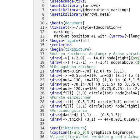
5
\usepackage
{
tikz
}
6
\usetikzlibrary
{
arrows
}
7
\usetikzlibrary
{
decorations.markings
}
8
\usetikzlibrary
{
arrows.meta
}
9
10
\begin
{
document
}
11
\tikzset
{
->-/.style=
{
decoration=
{
12
  markings,
13
  mark=at position #1 with 
{
\arrow
{
>
[
leng
14
\begin
{
figure
}
[
h!
]
15
\centering
16
\begin
{
tikzpicture
}
17
%Achsen zeichnen, Achtung: y-Achse versch
18
\draw
[
->
]
(
-2,0
)
 -- 
(
4,0
)
 node
[
right
]
{
$x$
19
\draw
[
->
]
(
-1,-1
)
 -- 
(
-1,4
)
 node
[
above
]
{
$
20
%Lösungsbahn zeichnen
21
\draw
[
out=0,in=-70
]
(
2,0
)
 to 
(
3,1
)
;
22
\draw
[
->-=0.5,out=110, in=50
]
(
3,1
)
 to 
(
1
23
\draw
[
out=-130, in=110
]
(
1,3
)
 to 
(
0.5,1.5
24
\draw
[
out=-70,in=70
]
(
0.5,1.5
)
 to 
(
0.75,0
25
\draw
[
out=-120,in=180
]
(
0.75,0.75
)
 to 
(
2,
26
\draw
[
fill
]
(
2,0
)
 circle
(
1pt
)
 node
[
below
]
27
%Punkte einzeichnen
28
\draw
[
fill
]
(
0.5,1.5
)
 circle
(
1pt
)
 node
[
le
29
\draw
[
fill
]
(
3,1
)
 circle
(
1pt
)
 node
[
right
]
30
%Verbindungslinie
31
\draw
[
dashed
]
(
3,1
)
 -- 
(
0.5,1.5
)
;
32
\draw
[
->,thick
]
(
3,1
)
 -- +
(
-0.981,0.196
)
;
33
34
\end
{
tikzpicture
}
35
\caption
{
$-u(x_0)$
 graphisch begründet
}
36
%\label{fig:Winkel zwischen g und x-Achse