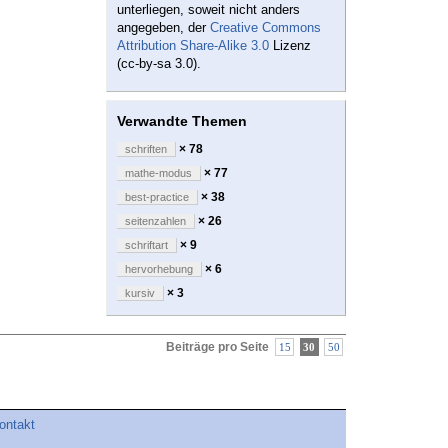
unterliegen, soweit nicht anders
angegeben, der
Creative Commons
Attribution Share-Alike 3.0
Lizenz
(cc-by-sa 3.0).
Verwandte Themen
× 78
schriften
× 77
mathe-modus
× 38
best-practice
× 26
seitenzahlen
× 9
schriftart
× 6
hervorhebung
× 3
kursiv
Beiträge pro Seite
15
30
50
ontakt