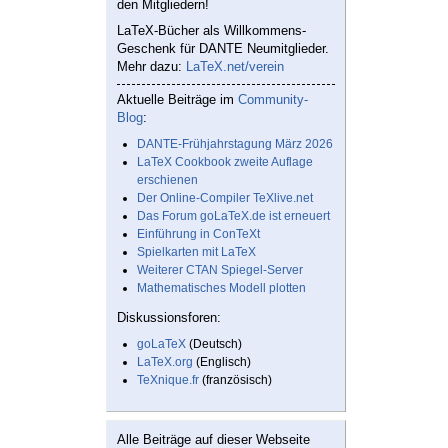
den Mitgliedern!
LaTeX-Bücher als Willkommens-
Geschenk für DANTE Neumitglieder.
Mehr dazu:
LaTeX.net/verein
Aktuelle Beiträge im
Community-
Blog
:
DANTE-Frühjahrstagung März 2026
LaTeX Cookbook zweite Auflage
erschienen
Der Online-Compiler TeXlive.net
Das Forum goLaTeX.de ist erneuert
Einführung in ConTeXt
Spielkarten mit LaTeX
Weiterer CTAN Spiegel-Server
Mathematisches Modell plotten
Diskussionsforen:
goLaTeX
(Deutsch)
LaTeX.org
(Englisch)
TeXnique.fr
(französisch)
Alle Beiträge auf dieser Webseite