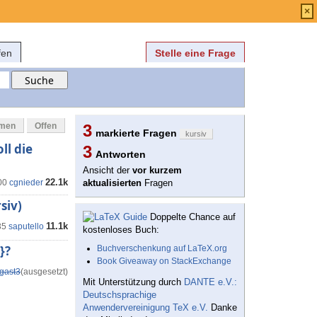
Anmelden
über
FAQ
×
fen
Stelle eine Frage
mmen
Offen
3
markierte Fragen
kursiv
ll die
3
Antworten
Ansicht der
vor kurzem
22.1k
00
cgnieder
aktualisierten
Fragen
siv)
Doppelte Chance auf
11.1k
35
saputello
kostenloses Buch:
}?
Buchverschenkung auf LaTeX.org
Book Giveaway on StackExchange
gast3
(ausgesetzt)
Mit Unterstützung durch
DANTE e.V.:
Deutschsprachige
Anwendervereinigung TeX e.V.
Danke