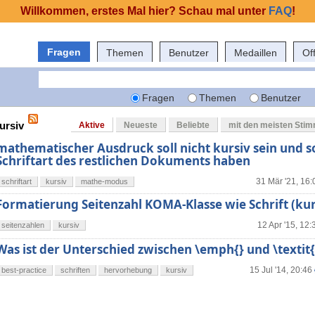
Willkommen, erstes Mal hier? Schau mal unter
FAQ
!
Fragen
Themen
Benutzer
Medaillen
Of
Fragen
Themen
Benutzer
ursiv
Aktive
Neueste
Beliebte
mit den meisten Sti
mathematischer Ausdruck soll nicht kursiv sein und so
Schriftart des restlichen Dokuments haben
31 Mär '21, 16:
schriftart
kursiv
mathe-modus
Formatierung Seitenzahl KOMA-Klasse wie Schrift (kur
12 Apr '15, 12:
seitenzahlen
kursiv
Was ist der Unterschied zwischen \emph{} und \textit{
15 Jul '14, 20:46
best-practice
schriften
hervorhebung
kursiv