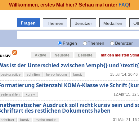
Willkommen, erstes Mal hier? Schau mal unter
FAQ
!
Fragen
Themen
Benutzer
Medaillen
Of
Fragen
Themen
Benutzer
ursiv
Aktive
Neueste
Beliebte
mit den meisten Sti
Was ist der Unterschied zwischen \emph{} und \textit{
15 Jul '14, 20:46
best-practice
schriften
hervorhebung
kursiv
Formatierung Seitenzahl KOMA-Klasse wie Schrift (kur
12 Apr '15, 12:
seitenzahlen
kursiv
mathematischer Ausdruck soll nicht kursiv sein und so
Schriftart des restlichen Dokuments haben
31 Mär '21, 16:
schriftart
kursiv
mathe-modus