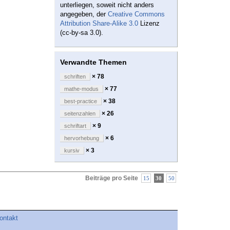
unterliegen, soweit nicht anders
angegeben, der
Creative Commons
Attribution Share-Alike 3.0
Lizenz
(cc-by-sa 3.0).
Verwandte Themen
× 78
schriften
× 77
mathe-modus
× 38
best-practice
× 26
seitenzahlen
× 9
schriftart
× 6
hervorhebung
× 3
kursiv
Beiträge pro Seite
15
30
50
ontakt