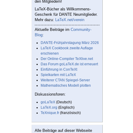
den Mitgliedern!
LaTeX-Bücher als Willkommens-
Geschenk für DANTE Neumitglieder.
Mehr dazu:
LaTeX.net/verein
Aktuelle Beiträge im
Community-
Blog
:
DANTE-Frühjahrstagung März 2026
LaTeX Cookbook zweite Auflage
erschienen
Der Online-Compiler TeXlive.net
Das Forum goLaTeX.de ist erneuert
Einführung in ConTeXt
Spielkarten mit LaTeX
Weiterer CTAN Spiegel-Server
Mathematisches Modell plotten
Diskussionsforen:
goLaTeX
(Deutsch)
LaTeX.org
(Englisch)
TeXnique.fr
(französisch)
Alle Beiträge auf dieser Webseite