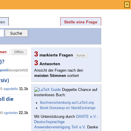
Anmelden
über
FAQ
×
fen
Stelle eine Frage
mmen
Offen
3
markierte Fragen
kursiv
}?
3
Antworten
gast3
(ausgesetzt)
Ansicht der Fragen nach den
meisten Stimmen
sortiert
siv)
11.1k
35
saputello
Doppelte Chance auf
kostenloses Buch:
ll die
Buchverschenkung auf LaTeX.org
Book Giveaway on StackExchange
22.1k
00
cgnieder
Mit Unterstützung durch
DANTE e.V.:
Deutschsprachige
Anwendervereinigung TeX e.V.
Danke