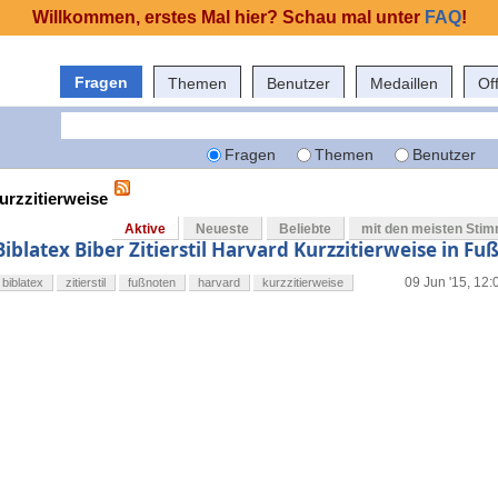
Willkommen, erstes Mal hier? Schau mal unter
FAQ
!
Fragen
Themen
Benutzer
Medaillen
Of
Fragen
Themen
Benutzer
urzzitierweise
Aktive
Neueste
Beliebte
mit den meisten Sti
Biblatex Biber Zitierstil Harvard Kurzzitierweise in F
09 Jun '15, 12:
biblatex
zitierstil
fußnoten
harvard
kurzzitierweise