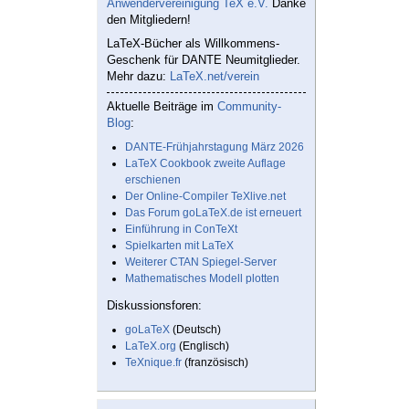
Anwendervereinigung TeX e.V.
Danke
den Mitgliedern!
LaTeX-Bücher als Willkommens-
Geschenk für DANTE Neumitglieder.
Mehr dazu:
LaTeX.net/verein
Aktuelle Beiträge im
Community-
Blog
:
DANTE-Frühjahrstagung März 2026
LaTeX Cookbook zweite Auflage
erschienen
Der Online-Compiler TeXlive.net
Das Forum goLaTeX.de ist erneuert
Einführung in ConTeXt
Spielkarten mit LaTeX
Weiterer CTAN Spiegel-Server
Mathematisches Modell plotten
Diskussionsforen:
goLaTeX
(Deutsch)
LaTeX.org
(Englisch)
TeXnique.fr
(französisch)