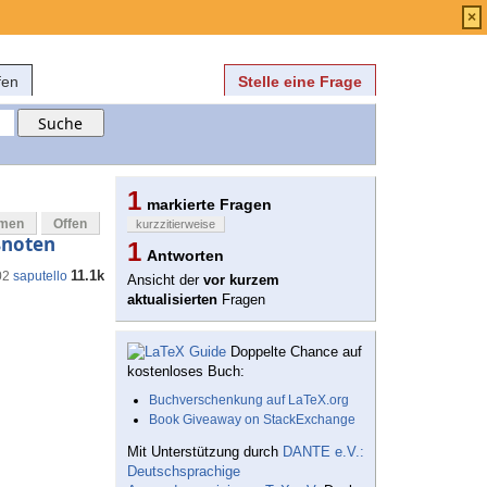
Anmelden
über
FAQ
×
fen
Stelle eine Frage
1
markierte Fragen
mmen
Offen
kurzzitierweise
ußnoten
1
Antworten
11.1k
02
saputello
Ansicht der
vor kurzem
aktualisierten
Fragen
Doppelte Chance auf
kostenloses Buch:
Buchverschenkung auf LaTeX.org
Book Giveaway on StackExchange
Mit Unterstützung durch
DANTE e.V.:
Deutschsprachige