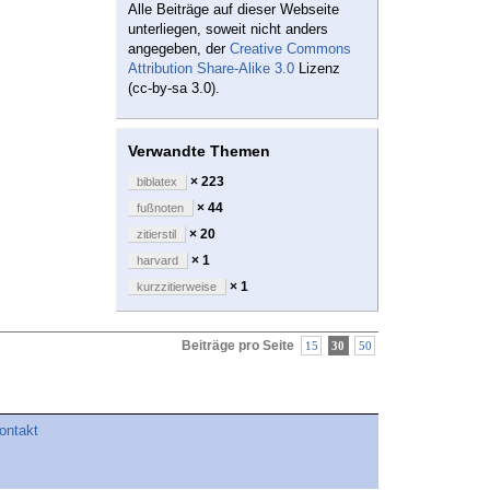
Alle Beiträge auf dieser Webseite
unterliegen, soweit nicht anders
angegeben, der
Creative Commons
Attribution Share-Alike 3.0
Lizenz
(cc-by-sa 3.0).
Verwandte Themen
× 223
biblatex
× 44
fußnoten
× 20
zitierstil
× 1
harvard
× 1
kurzzitierweise
Beiträge pro Seite
15
30
50
ontakt