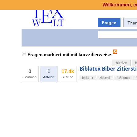
Willkommen, er
Fragen
The
Fragen markiert mit mit kurzzitierweise
Aktive
Biblatex Biber Zitiers
0
1
17.4k
Stimmen
Antwort
Aufrufe
biblatex
zitierstil
fußnoten