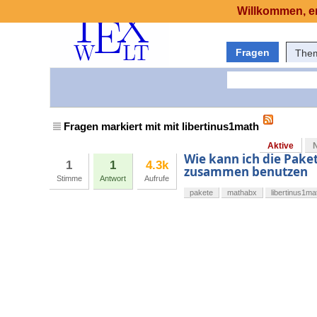
Willkommen, er
Fragen
The
Fragen markiert mit mit libertinus1math
Aktive
Wie kann ich die Pak
1
1
4.3k
zusammen benutzen
Stimme
Antwort
Aufrufe
pakete
mathabx
libertinus1ma