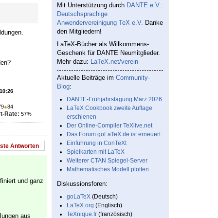
Mit Unterstützung durch
DANTE e.V.:
Deutschsprachige
Anwendervereinigung TeX e.V.
Danke
den Mitgliedern!
eldungen.
LaTeX-Bücher als Willkommens-
Geschenk für DANTE Neumitglieder.
Mehr dazu:
LaTeX.net/verein
den?
Aktuelle Beiträge im
Community-
Blog
:
 10:26
DANTE-Frühjahrstagung März 2026
79
●
84
LaTeX Cookbook zweite Auflage
t-Rate:
57%
erschienen
Der Online-Compiler TeXlive.net
Das Forum goLaTeX.de ist erneuert
Einführung in ConTeXt
este Antworten
Spielkarten mit LaTeX
Weiterer CTAN Spiegel-Server
Mathematisches Modell plotten
finiert und ganz
Diskussionsforen:
goLaTeX
(Deutsch)
LaTeX.org
(Englisch)
TeXnique.fr
(französisch)
llungen aus