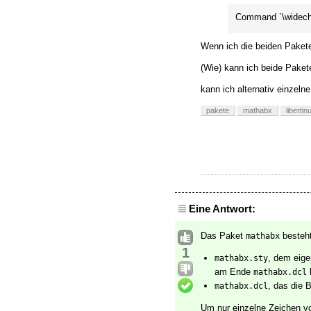
Command `\wideche
Wenn ich die beiden Pakete
(Wie) kann ich beide Pak
kann ich alternativ einzeln
pakete
mathabx
liberti
Eine Antwort:
Das Paket
besteht
mathabx
1
, dem eige
mathabx.sty
am Ende
l
mathabx.dcl
, das die 
mathabx.dcl
Um nur einzelne Zeichen 