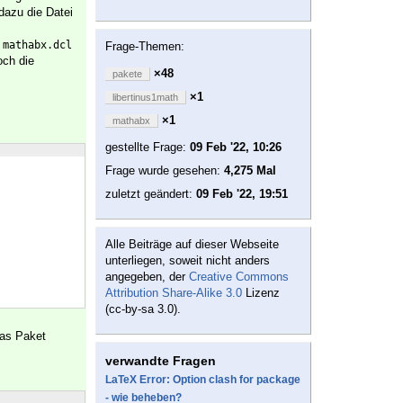
dazu die Datei
i
mathabx.dcl
Frage-Themen:
och die
×48
pakete
×1
libertinus1math
×1
mathabx
gestellte Frage:
09 Feb '22, 10:26
Frage wurde gesehen:
4,275 Mal
zuletzt geändert:
09 Feb '22, 19:51
Alle Beiträge auf dieser Webseite
unterliegen, soweit nicht anders
angegeben, der
Creative Commons
Attribution Share-Alike 3.0
Lizenz
(cc-by-sa 3.0).
das Paket
verwandte Fragen
LaTeX Error: Option clash for package
- wie beheben?