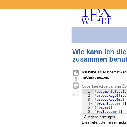
Wie kann ich di
zusammen benu
Ich habe als Mathematiksch
nutzen:
mathabx
1
Code, hier editierbar zum Üb
1
\documentclass
{
a
2
\usepackage
{
libe
3
\usepackage
{
math
4
\begin
{
document
}
5
$
\bigast
$
6
\end
{
document
}
Ausgabe erzeugen
Dies liefert die Fehlermedu