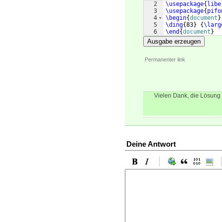
2
\usepackage
{
libe
3
\usepackage
{
pifo
4
\begin
{
document
}
5
\ding
{
83
}
{
\larg
6
\end
{
document
}
Ausgabe erzeugen
Permanenter link
Vielen Dank, die Lösung
Deine Antwort