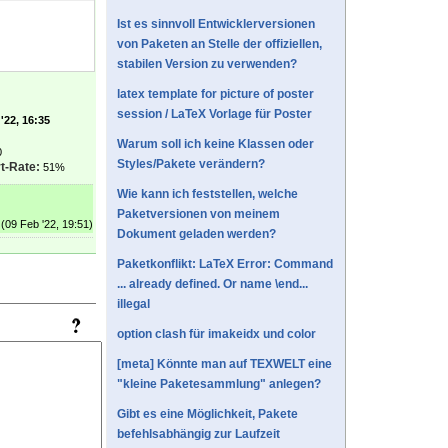
Ist es sinnvoll Entwicklerversionen
von Paketen an Stelle der offiziellen,
stabilen Version zu verwenden?
latex template for picture of poster
session / LaTeX Vorlage für Poster
'22, 16:35
Warum soll ich keine Klassen oder
0
Styles/Pakete verändern?
t-Rate:
51%
Wie kann ich feststellen, welche
Paketversionen von meinem
(09 Feb '22, 19:51)
Dokument geladen werden?
Paketkonflikt: LaTeX Error: Command
... already defined. Or name \end...
illegal
option clash für imakeidx und color
[meta] Könnte man auf TEXWELT eine
"kleine Paketesammlung" anlegen?
Gibt es eine Möglichkeit, Pakete
befehlsabhängig zur Laufzeit