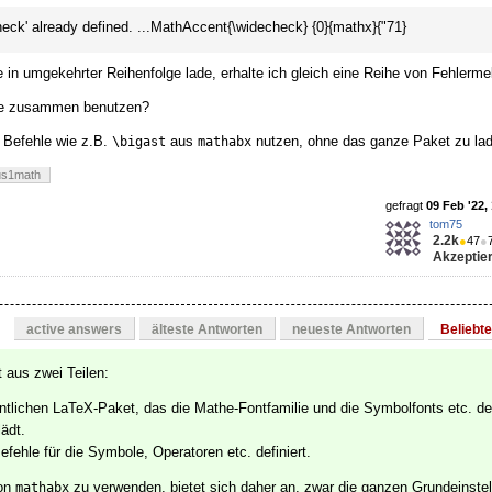
ck' already defined. ...MathAccent{\widecheck} {0}{mathx}{"71}
 in umgekehrter Reihenfolge lade, erhalte ich gleich eine Reihe von Fehlerm
ete zusammen benutzen?
e Befehle wie z.B.
aus
nutzen, ohne das ganze Paket zu la
\bigast
mathabx
nus1math
gefragt
09 Feb '22,
tom75
2.2k
●
47
●
Akzeptier
active answers
älteste Antworten
neueste Antworten
Beliebt
 aus zwei Teilen:
ntlichen LaTeX-Paket, das die Mathe-Fontfamilie und die Symbolfonts etc. de
ädt.
Befehle für die Symbole, Operatoren etc. definiert.
von
zu verwenden, bietet sich daher an, zwar die ganzen Grundeinste
mathabx