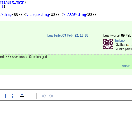
rtinust1math
}
nt
}
e\ding
{
83
}}
{
\Large\ding
{
83
}}
{
\LARGE\ding
{
83
}}
bearbeitet
09 Feb '22, 16:38
beantwortet
09 Feb 
huibub
3.1k
●
4
●
1
Akzeptier
 mit
passt für mich gut.
pifont
tom75