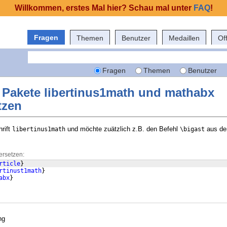
Willkommen, erstes Mal hier? Schau mal unter
FAQ
!
Fragen
Themen
Benutzer
Medaillen
Of
Fragen
Themen
Benutzer
e Pakete libertinus1math und mathabx
tzen
rift
und möchte zuätzlich z.B. den Befehl
aus de
libertinus1math
\bigast
ersetzen:
rticle
}
rtinust1math
}
abx
}
ng