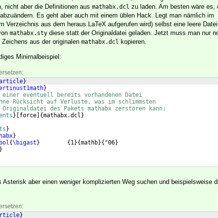
 nicht aber die Definitionen aus
zu laden. Am besten wäre es, 
mathabx.dcl
abzuändern. Es geht aber auch mit einem üblen Hack. Legt man nämlich im
em Verzeichnis aus dem heraus LaTeX aufgerufen wird) selbst eine leere Date
 von
diese statt der Originaldatei geladen. Jetzt muss man nur n
mathabx.sty
 Zeichens aus der originalen
kopieren.
mathabx.dcl
diges Minimalbeispiel:
ersetzen:
article
}
ertinust1math
}
 einer eventuell bereits vorhandenen Datei
hne Rücksicht auf Verluste, was im schlimmsten
 Originaldatei des Pakets mathabx zerstören kann:
ents
}
[
force
]
{
mathabx.dcl
}
ts
}
habx
}
bol
{
\bigast
}
{
1
}
{
mathb
}
{
"06
}
}
es Asterisk aber einen weniger komplizierten Weg suchen und beispielsweise 
ersetzen:
rticle
}