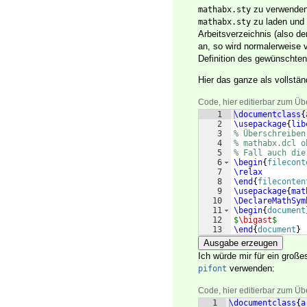
zu verwenden,
mathabx.sty
zu laden und 
mathabx.sty
Arbeitsverzeichnis (also d
an, so wird normalerweise
Definition des gewünschten
Hier das ganze als vollstän
Code, hier editierbar zum Üb
1
\documentclass
{
2
\usepackage
{
lib
3
% Überschreiben
4
% mathabx.dcl o
5
% Fall auch die
6
\begin
{
filecont
7
\relax
8
\end
{
fileconten
9
\usepackage
{
mat
10
\DeclareMathSym
11
\begin
{
document
12
$
\bigast
$
13
\end
{
document
}
Ausgabe erzeugen
Ich würde mir für ein groß
verwenden:
pifont
Code, hier editierbar zum Üb
1
\documentclass
{
a