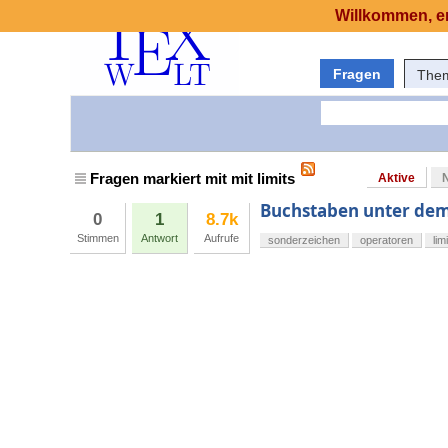
Willkommen, er
Fragen
The
Fragen markiert mit mit limits
Aktive
Buchstaben unter dem
0
1
8.7k
Stimmen
Antwort
Aufrufe
sonderzeichen
operatoren
lim