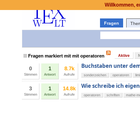
Willkommen, er
Fragen
The
Fragen markiert mit mit operatoren
Aktive
Buchstaben unter dem
0
1
8.7k
Stimmen
Antwort
Aufrufe
sonderzeichen
operatoren
lim
Wie schreibe ich eige
3
1
14.8k
Stimmen
Antwort
Aufrufe
operatoren
schriften
mathe-m