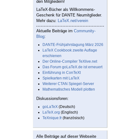
den Mitgliedern!
LaTeX-Bücher als Willkommens-
Geschenk für DANTE Neumitglieder.
Mehr dazu:
LaTeX.net/verein
Aktuelle Beiträge im
Community-
Blog
:
DANTE-Frühjahrstagung März 2026
LaTeX Cookbook zweite Auflage
erschienen
Der Online-Compiler TeXlive.net
Das Forum goLaTeX.de ist erneuert
Einführung in ConTeXt
Spielkarten mit LaTeX
Weiterer CTAN Spiegel-Server
Mathematisches Modell plotten
Diskussionsforen:
goLaTeX
(Deutsch)
LaTeX.org
(Englisch)
TeXnique.fr
(französisch)
Alle Beiträge auf dieser Webseite