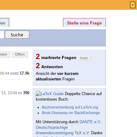
Anmelden
über
FAQ
×
fen
Stelle eine Frage
mmen
Offen
2
markierte Fragen
loops
2
Antworten
17.9k
 00:44
esdd
Ansicht der
vor kurzem
aktualisierten
Fragen
390
 '15, 23:09
rix
Doppelte Chance auf
kostenloses Buch:
Buchverschenkung auf LaTeX.org
Book Giveaway on StackExchange
Mit Unterstützung durch
DANTE e.V.:
Deutschsprachige
Anwendervereinigung TeX e.V.
Danke