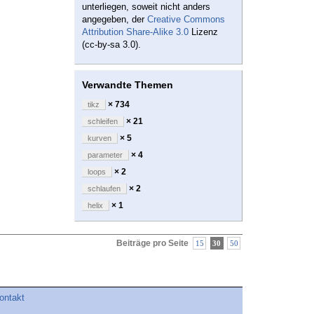
unterliegen, soweit nicht anders
angegeben, der
Creative Commons
Attribution Share-Alike 3.0
Lizenz
(cc-by-sa 3.0).
Verwandte Themen
× 734
tikz
× 21
schleifen
× 5
kurven
× 4
parameter
× 2
loops
× 2
schlaufen
× 1
helix
Beiträge pro Seite
15
30
50
ontakt