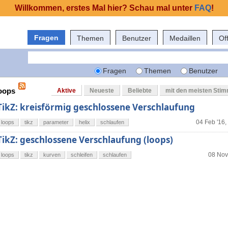
Willkommen, erstes Mal hier? Schau mal unter
FAQ
!
Fragen
Themen
Benutzer
Medaillen
Of
Fragen
Themen
Benutzer
loops
Aktive
Neueste
Beliebte
mit den meisten Sti
TikZ: kreisförmig geschlossene Verschlaufung
04 Feb '16,
loops
tikz
parameter
helix
schlaufen
TikZ: geschlossene Verschlaufung (loops)
08 Nov
loops
tikz
kurven
schleifen
schlaufen