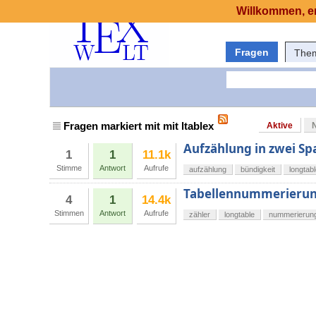
Willkommen, er
Fragen
The
Fragen markiert mit mit ltablex
Aktive
Aufzählung in zwei Sp
1
1
11.1k
Stimme
Antwort
Aufrufe
aufzählung
bündigkeit
longtab
Tabellennummerierung
4
1
14.4k
Stimmen
Antwort
Aufrufe
zähler
longtable
nummerierun