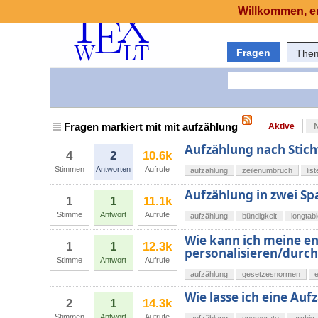
Willkommen, er
Fragen
The
Fragen markiert mit mit aufzählung
Aktive
Aufzählung nach Stic
4
2
10.6k
Stimmen
Antworten
Aufrufe
aufzählung
zeilenumbruch
lis
Aufzählung in zwei Sp
1
1
11.1k
Stimme
Antwort
Aufrufe
aufzählung
bündigkeit
longtab
Wie kann ich meine 
1
1
12.3k
personalisieren/durc
Stimme
Antwort
Aufrufe
aufzählung
gesetzesnormen
Wie lasse ich eine Au
2
1
14.3k
Stimmen
Antwort
Aufrufe