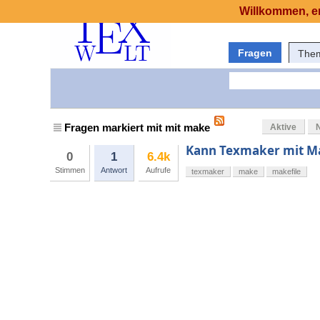
Willkommen, er
Fragen
The
Fragen markiert mit mit make
Aktive
Kann Texmaker mit M
0
1
6.4k
Stimmen
Antwort
Aufrufe
texmaker
make
makefile