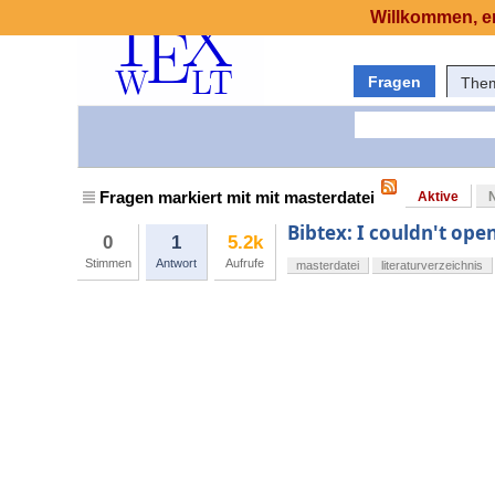
Willkommen, er
Fragen
The
Fragen markiert mit mit masterdatei
Aktive
Bibtex: I couldn't open
0
1
5.2k
Stimmen
Antwort
Aufrufe
masterdatei
literaturverzeichnis