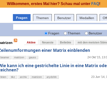
Willkommen, erstes Mal hier? Schau mal unter
FAQ
!
Fragen
Themen
Benutzer
Medaillen
Of
Fragen
Themen
Benutzer
matrizen
Aktive
Neueste
Beliebte
mit den meisten Sti
Zeilenumformungen einer Matrix einblenden
24 Okt '15, 13:
beamer
matrizen
gauss
Wie kann ich eine gestrichelte Linie in eine Matrix ode
zeichnen?
23 Jun '14, 
linien
tikz
archiv
matrizen
arydshln