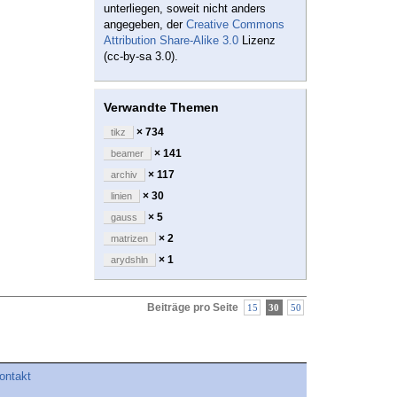
unterliegen, soweit nicht anders
angegeben, der
Creative Commons
Attribution Share-Alike 3.0
Lizenz
(cc-by-sa 3.0).
Verwandte Themen
× 734
tikz
× 141
beamer
× 117
archiv
× 30
linien
× 5
gauss
× 2
matrizen
× 1
arydshln
Beiträge pro Seite
15
30
50
ontakt