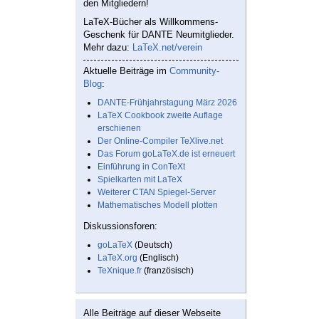
den Mitgliedern!
LaTeX-Bücher als Willkommens-
Geschenk für DANTE Neumitglieder.
Mehr dazu:
LaTeX.net/verein
Aktuelle Beiträge im
Community-
Blog
:
DANTE-Frühjahrstagung März 2026
LaTeX Cookbook zweite Auflage
erschienen
Der Online-Compiler TeXlive.net
Das Forum goLaTeX.de ist erneuert
Einführung in ConTeXt
Spielkarten mit LaTeX
Weiterer CTAN Spiegel-Server
Mathematisches Modell plotten
Diskussionsforen:
goLaTeX
(Deutsch)
LaTeX.org
(Englisch)
TeXnique.fr
(französisch)
Alle Beiträge auf dieser Webseite