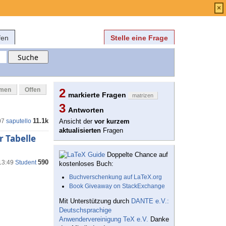
Anmelden
über
FAQ
×
fen
Stelle eine Frage
mmen
Offen
2
markierte Fragen
matrizen
3
Antworten
11.1k
07
saputello
Ansicht der
vor kurzem
aktualisierten
Fragen
r Tabelle
Doppelte Chance auf
590
13:49
Student
kostenloses Buch:
Buchverschenkung auf LaTeX.org
Book Giveaway on StackExchange
Mit Unterstützung durch
DANTE e.V.:
Deutschsprachige
Anwendervereinigung TeX e.V.
Danke