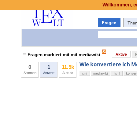
Willkommen, er
Fragen
The
Fragen markiert mit mit mediawiki
Aktive
Wie konvertiere ich M
0
1
11.5k
Stimmen
Antwort
Aufrufe
xml
mediawiki
html
konver