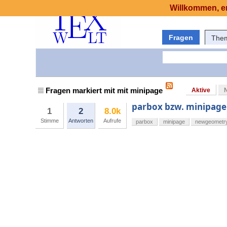
Willkommen, er
Fragen
The
Fragen markiert mit mit minipage
Aktive
parbox bzw. minipage
1
2
8.0k
Stimme
Antworten
Aufrufe
parbox
minipage
newgeometr