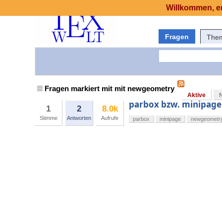
Willkommen, er
Fragen
The
Fragen markiert mit mit newgeometry
Aktive
parbox bzw. minipage
1
2
8.0k
Stimme
Antworten
Aufrufe
parbox
minipage
newgeometr