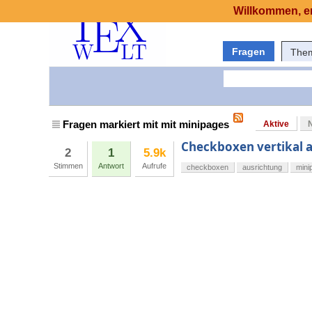
Willkommen, er
Fragen
The
Fragen markiert mit mit minipages
Aktive
Checkboxen vertikal a
2
1
5.9k
Stimmen
Antwort
Aufrufe
checkboxen
ausrichtung
mini