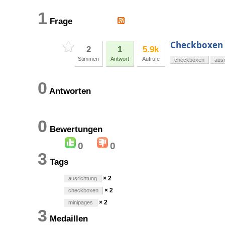
1
Frage
Checkboxen v
2
1
5.9k
Stimmen
Antwort
Aufrufe
checkboxen
ausr
0
Antworten
0
Bewertungen
0
0
3
Tags
× 2
ausrichtung
× 2
checkboxen
× 2
minipages
3
Medaillen