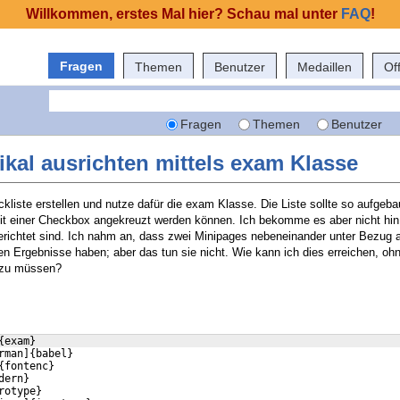
Willkommen, erstes Mal hier? Schau mal unter
FAQ
!
Fragen
Themen
Benutzer
Medaillen
Of
Fragen
Themen
Benutzer
kal ausrichten mittels exam Klasse
kliste erstellen und nutze dafür die exam Klasse. Die Liste sollte so aufgeba
mit einer Checkbox angekreuzt werden können. Ich bekomme es aber nicht hin
gerichtet sind. Ich nahm an, dass zwei Minipages nebeneinander unter Bezug a
en Ergebnisse haben; aber das tun sie nicht. Wie kann ich dies erreichen, oh
 zu müssen?
{exam}
rman]{babel}
{fontenc}
dern}
rotype} 