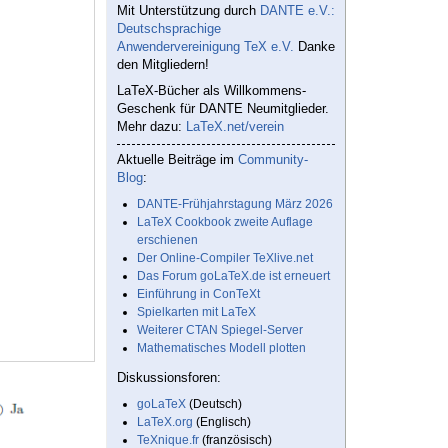
Mit Unterstützung durch
DANTE e.V.:
Deutschsprachige
Anwendervereinigung TeX e.V.
Danke
den Mitgliedern!
LaTeX-Bücher als Willkommens-
Geschenk für DANTE Neumitglieder.
Mehr dazu:
LaTeX.net/verein
Aktuelle Beiträge im
Community-
Blog
:
DANTE-Frühjahrstagung März 2026
LaTeX Cookbook zweite Auflage
erschienen
Der Online-Compiler TeXlive.net
Das Forum goLaTeX.de ist erneuert
Einführung in ConTeXt
Spielkarten mit LaTeX
Weiterer CTAN Spiegel-Server
Mathematisches Modell plotten
Diskussionsforen:
goLaTeX
(Deutsch)
LaTeX.org
(Englisch)
TeXnique.fr
(französisch)