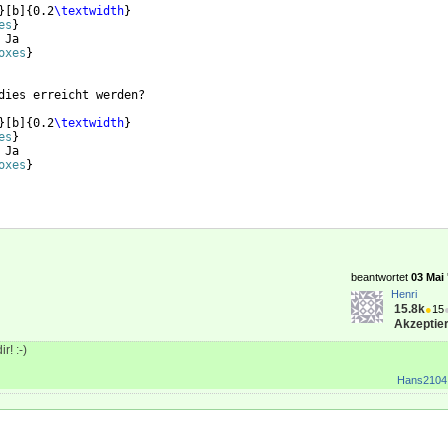
}
[
b
]
{
0.2
\textwidth
}
es
}
 Ja 
oxes
}
dies erreicht werden?
}
[
b
]
{
0.2
\textwidth
}
es
}
 Ja 
oxes
}
beantwortet
03 Mai 
Henri
15.8k
●
15
Akzeptier
r! :-)
Hans2104