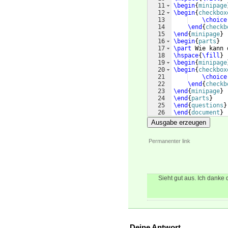
11
\begin
{
minipage
12
\begin
{
checkbox
13
\choice
14
\end
{
checkb
15
\end
{
minipage
}
16
\begin
{
parts
}
17
\part
 Wie kann 
18
\hspace
{
\fill
}
19
\begin
{
minipage
20
\begin
{
checkbox
21
\choice
22
\end
{
checkb
23
\end
{
minipage
}
24
\end
{
parts
}
25
\end
{
questions
}
26
\end
{
document
}
Ausgabe erzeugen
Permanenter link
Sieht gut aus. Ich danke di
Deine Antwort