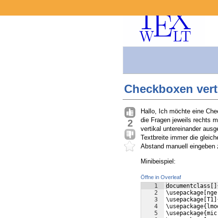
Checkboxen verti
Hallo, Ich möchte eine Chec
die Fragen jeweils rechts 
2
vertikal untereinander aus
Textbreite immer die gleich
Abstand manuell eingeben
Minibeispiel:
Öffne in Overleaf
1
documentclass[]
2
\usepackage[nge
3
\usepackage[T1]
4
\usepackage{lmo
5
\usepackage{mic