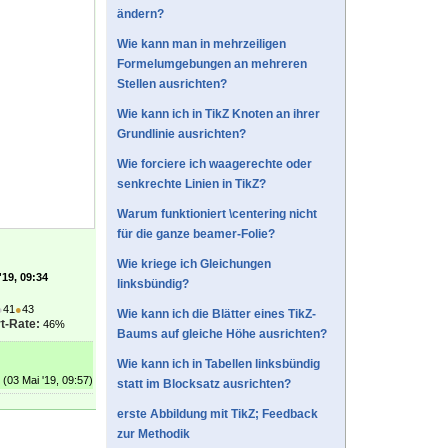
ändern?
Wie kann man in mehrzeiligen
Formelumgebungen an mehreren
Stellen ausrichten?
Wie kann ich in TikZ Knoten an ihrer
Grundlinie ausrichten?
Wie forciere ich waagerechte oder
senkrechte Linien in TikZ?
Warum funktioniert \centering nicht
für die ganze beamer-Folie?
Wie kriege ich Gleichungen
'19, 09:34
linksbündig?
●
41
●
43
Wie kann ich die Blätter eines TikZ-
t-Rate:
46%
Baums auf gleiche Höhe ausrichten?
Wie kann ich in Tabellen linksbündig
(03 Mai '19, 09:57)
statt im Blocksatz ausrichten?
erste Abbildung mit TikZ; Feedback
zur Methodik