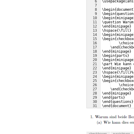
6
\usepackage[ans
7
8
\begin{document
9
\begin{question
10
\begin{minipage
11
\question Warum
12
\end{minipage}
13
\hspace{\fill}
14
\begin{minipage
15
\begin{checkbox
16
    \choice
17
    \end{checkb
18
\end{minipage}
19
\begin{parts}
20
\begin{minipage
21
\part Wie kann 
22
\end{minipage}
23
\hspace{\fill}%
24
\begin{minipage
25
\begin{checkbox
26
    \choice
27
    \end{checkb
28
\end{minipage}
29
\end{parts}
30
\end{questions}
31
\end{document}
checkboxen
ausrichtung