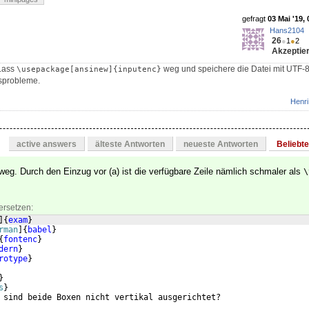
gefragt
03 Mai '19, 
Hans2104
26
●
1
●
2
Akzeptier
 Lass
weg und speichere die Datei mit UTF-
\usepackage[ansinew]{inputenc}
gsprobleme.
Henri
active answers
älteste Antworten
neueste Antworten
Beliebt
eg. Durch den Einzug vor (a) ist die verfügbare Zeile nämlich schmaler als
\
ersetzen:
]
{
exam
}
rman
]
{
babel
}
{
fontenc
}
dern
}
rotype
}
}
s
}
 sind beide Boxen nicht vertikal ausgerichtet?