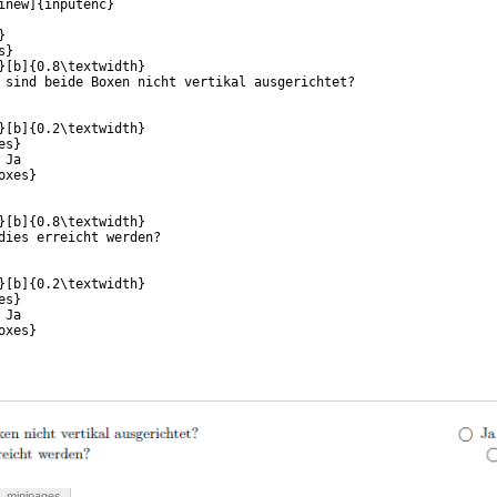
inew]{inputenc}
}
s}
}[b]{0.8\textwidth}
 sind beide Boxen nicht vertikal ausgerichtet?
}[b]{0.2\textwidth}
es}
 Ja 
oxes}
}[b]{0.8\textwidth}
dies erreicht werden?
}[b]{0.2\textwidth}
es}
 Ja 
oxes}
minipages