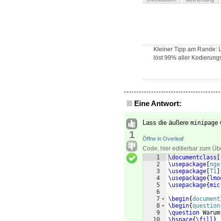
Kleiner Tipp am Rande:
löst 99% aller Kodierun
Eine Antwort:
Lass die äußere
w
minipage
1
Öffne in Overleaf
Code, hier editierbar zum Üb
1
\documentclass
[
2
\usepackage
[
nge
3
\usepackage
[
T1
]
4
\usepackage
{
lmo
5
\usepackage
{
mic
6
7
\begin
{
document
8
\begin
{
question
9
\question
 Warum
10
\hspace
{
\fill
}