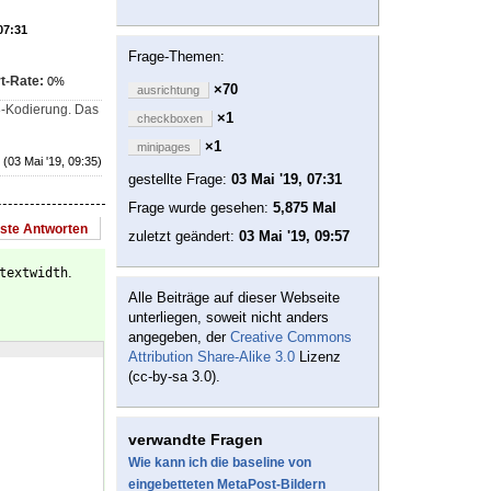
07:31
Frage-Themen:
t-Rate:
0%
×70
ausrichtung
8-Kodierung. Das
×1
checkboxen
×1
minipages
(03 Mai '19, 09:35)
gestellte Frage:
03 Mai '19, 07:31
Frage wurde gesehen:
5,875 Mal
este Antworten
zuletzt geändert:
03 Mai '19, 09:57
.
textwidth
Alle Beiträge auf dieser Webseite
unterliegen, soweit nicht anders
angegeben, der
Creative Commons
Attribution Share-Alike 3.0
Lizenz
(cc-by-sa 3.0).
verwandte Fragen
Wie kann ich die baseline von
eingebetteten MetaPost-Bildern