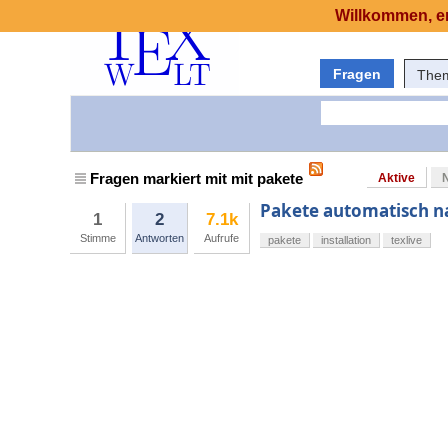
Willkommen, er
Fragen
The
Fragen markiert mit mit pakete
Aktive
Pakete automatisch na
1
2
7.1k
Stimme
Antworten
Aufrufe
pakete
installation
texlive