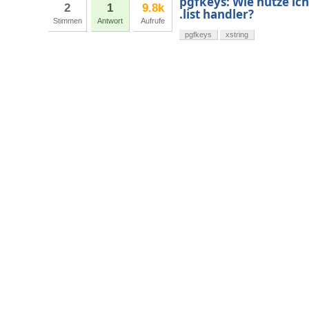
pgfkeys: Wie nutze ich
2
1
9.8k
.list handler?
Stimmen
Antwort
Aufrufe
pgfkeys
xstring