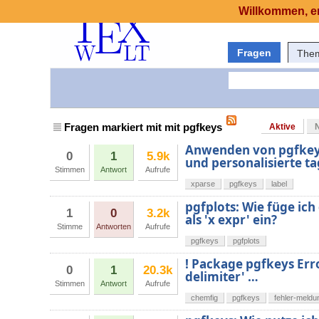
Willkommen, er
Fragen
The
Fragen markiert mit mit pgfkeys
Aktive
Anwenden von pgfkeys 
0
1
5.9k
und personalisierte ta
Stimmen
Antwort
Aufrufe
xparse
pgfkeys
label
pgfplots: Wie füge ic
1
0
3.2k
als 'x expr' ein?
Stimme
Antworten
Aufrufe
pgfkeys
pgfplots
! Package pgfkeys Erro
0
1
20.3k
delimiter' …
Stimmen
Antwort
Aufrufe
chemfig
pgfkeys
fehler-meldu