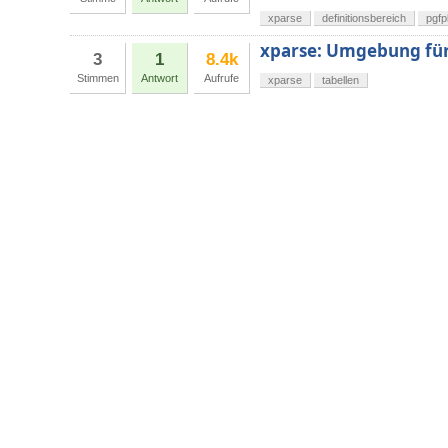
xparse
definitionsbereich
pgfp
xparse: Umgebung für 
3
1
8.4k
Stimmen
Antwort
Aufrufe
xparse
tabellen