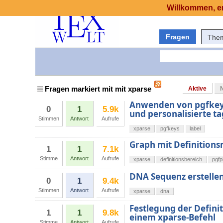
Willkommen, er
Fragen
The
Fragen markiert mit mit xparse
Aktive
Anwenden von pgfkeys 
0
1
5.9k
und personalisierte ta
Stimmen
Antwort
Aufrufe
xparse
pgfkeys
label
Graph mit Definitions
1
1
7.1k
Stimme
Antwort
Aufrufe
xparse
definitionsbereich
pgfp
DNA Sequenz erstelle
0
1
9.4k
Stimmen
Antwort
Aufrufe
xparse
dna
Festlegung der Defini
1
1
9.8k
einem xparse-Befehl
Stimme
Antwort
Aufrufe