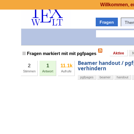
Willkommen, er
Fragen
The
Fragen markiert mit mit pgfpages
Aktive
Beamer handout / pgfp
2
1
11.1k
verhindern
Stimmen
Antwort
Aufrufe
pgfpages
beamer
handout