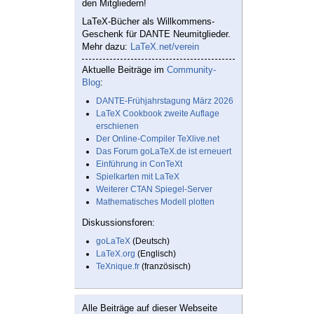
den Mitgliedern!
LaTeX-Bücher als Willkommens-
Geschenk für DANTE Neumitglieder.
Mehr dazu:
LaTeX.net/verein
Aktuelle Beiträge im
Community-
Blog
:
DANTE-Frühjahrstagung März 2026
LaTeX Cookbook zweite Auflage
erschienen
Der Online-Compiler TeXlive.net
Das Forum goLaTeX.de ist erneuert
Einführung in ConTeXt
Spielkarten mit LaTeX
Weiterer CTAN Spiegel-Server
Mathematisches Modell plotten
Diskussionsforen:
goLaTeX
(Deutsch)
LaTeX.org
(Englisch)
TeXnique.fr
(französisch)
Alle Beiträge auf dieser Webseite