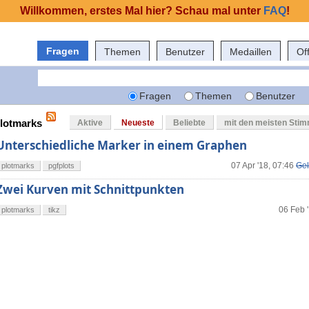
Willkommen, erstes Mal hier? Schau mal unter
FAQ
!
Fragen
Themen
Benutzer
Medaillen
Of
Fragen
Themen
Benutzer
plotmarks
Aktive
Neueste
Beliebte
mit den meisten Sti
Unterschiedliche Marker in einem Graphen
07 Apr '18, 07:46
Gel
plotmarks
pgfplots
Zwei Kurven mit Schnittpunkten
06 Feb 
plotmarks
tikz