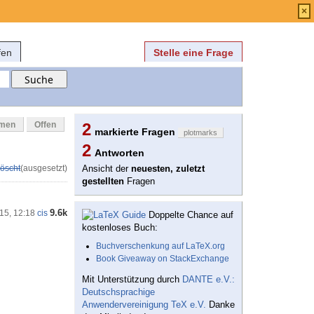
Anmelden
über
FAQ
×
fen
Stelle eine Frage
mmen
Offen
2
markierte Fragen
plotmarks
2
Antworten
öscht
(ausgesetzt)
Ansicht der
neuesten, zuletzt
gestellten
Fragen
9.6k
'15, 12:18
cis
Doppelte Chance auf
kostenloses Buch:
Buchverschenkung auf LaTeX.org
Book Giveaway on StackExchange
Mit Unterstützung durch
DANTE e.V.:
Deutschsprachige
Anwendervereinigung TeX e.V.
Danke