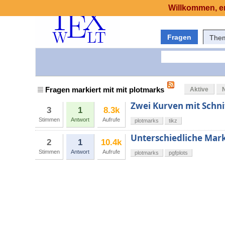
Willkommen, er
Fragen
The
Fragen markiert mit mit plotmarks
Aktive
Zwei Kurven mit Schn
3
1
8.3k
Stimmen
Antwort
Aufrufe
plotmarks
tikz
Unterschiedliche Mar
2
1
10.4k
Stimmen
Antwort
Aufrufe
plotmarks
pgfplots