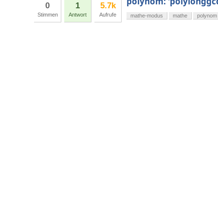
polynom: 'polylonggcd
0
1
5.7k
Stimmen
Antwort
Aufrufe
mathe-modus
mathe
polynom