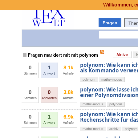
Willkommen, er
Fragen
The
Fragen markiert mit mit polynom
Aktive
polynom: Wie kann ich
0
1
8.1k
als Kommando verwe
Stimmen
Antwort
Aufrufe
polynom
mathe-modus
polynom: Wie lasse ic
0
0
3.8k
einer Polynomdivisio
Stimmen
Antworten
Aufrufe
mathe-modus
polynom
polynom: Wie kann ich
0
1
6.9k
Rechenschritte für da
Stimmen
Antwort
Aufrufe
mathe-modus
archiv
polynom