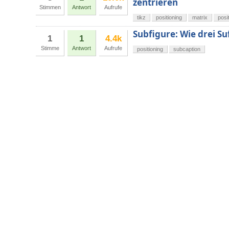
zentrieren
Stimmen
Antwort
Aufrufe
tikz
positioning
matrix
posi
Subfigure: Wie drei Su
1
1
4.4k
Stimme
Antwort
Aufrufe
positioning
subcaption