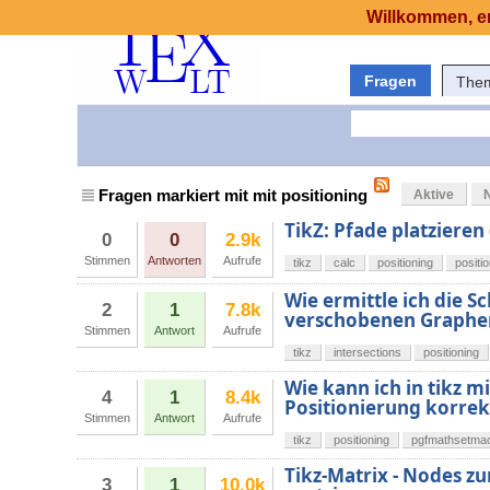
Willkommen, er
Fragen
The
Fragen markiert mit mit positioning
Aktive
TikZ: Pfade platzieren
0
0
2.9k
Stimmen
Antworten
Aufrufe
tikz
calc
positioning
positi
Wie ermittle ich die 
2
1
7.8k
verschobenen Graphe
Stimmen
Antwort
Aufrufe
tikz
intersections
positioning
Wie kann ich in tikz mi
4
1
8.4k
Positionierung korrekt
Stimmen
Antwort
Aufrufe
tikz
positioning
pgfmathsetma
Tikz-Matrix - Nodes z
3
1
10.0k