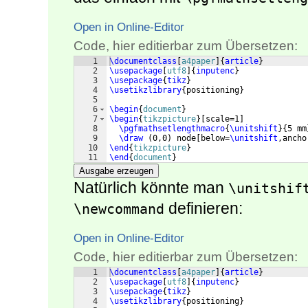
Open in Online-Editor
Code, hier editierbar zum Übersetzen:
1
\documentclass
[
a4paper
]
{
article
}
2
\usepackage
[
utf8
]
{
inputenc
}
3
\usepackage
{
tikz
}
4
\usetikzlibrary
{
positioning
}
5
6
\begin
{
document
}
7
\begin
{
tikzpicture
}
[
scale=1
]
8
\pgfmathsetlengthmacro
{
\unitshift
}
{
5 mm
9
\draw
(
0,0
)
 node
[
below=
\unitshift
,ancho
10
\end
{
tikzpicture
}
11
\end
{
document
}
Ausgabe erzeugen
Natürlich könnte man
\unitshif
definieren:
\newcommand
Open in Online-Editor
Code, hier editierbar zum Übersetzen:
1
\documentclass
[
a4paper
]
{
article
}
2
\usepackage
[
utf8
]
{
inputenc
}
3
\usepackage
{
tikz
}
4
\usetikzlibrary
{
positioning
}