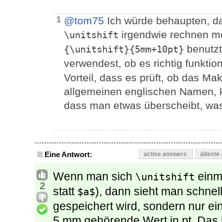
@tom75
Ich würde behaupten, da
1
irgendwie rechnen m
\unitshift
benutzt
{\unitshift}{5mm+10pt}
verwendest, ob es richtig funktion
Vorteil, dass es prüft, ob das Mak
allgemeinen englischen Namen, 
dass man etwas überscheibt, was
Eine Antwort:
active answers
älteste
Wenn man sich
einma
\unitshift
2
statt
), dann sieht man schnel
$a$
gespeichert wird, sondern nur ein
5 mm gehörende Wert in pt. Das 