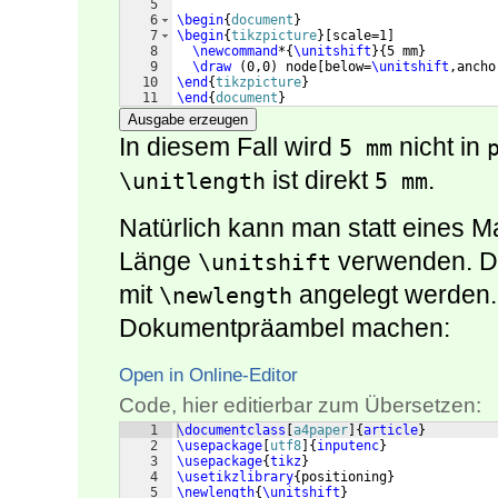
5
6
\begin
{
document
}
7
\begin
{
tikzpicture
}
[
scale=1
]
8
\newcommand
*
{
\unitshift
}
{
5 mm
}
9
\draw
(
0,0
)
 node
[
below=
\unitshift
,ancho
10
\end
{
tikzpicture
}
11
\end
{
document
}
Ausgabe erzeugen
In diesem Fall wird
nicht in
5 mm
ist direkt
.
\unitlength
5 mm
Natürlich kann man statt eines 
Länge
verwenden. Di
\unitshift
mit
angelegt werden. 
\newlength
Dokumentpräambel machen:
Open in Online-Editor
Code, hier editierbar zum Übersetzen:
1
\documentclass
[
a4paper
]
{
article
}
2
\usepackage
[
utf8
]
{
inputenc
}
3
\usepackage
{
tikz
}
4
\usetikzlibrary
{
positioning
}
5
\newlength
{
\unitshift
}