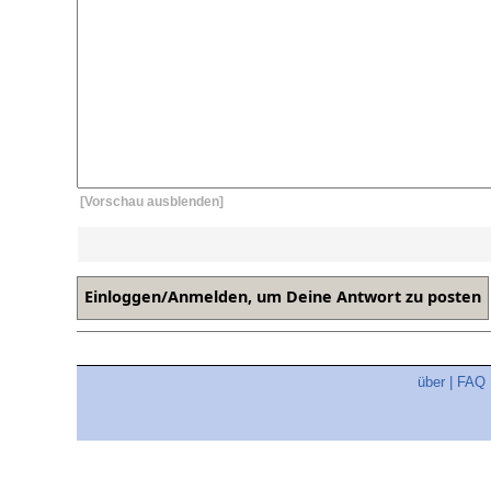
[Vorschau ausblenden]
über
|
FAQ