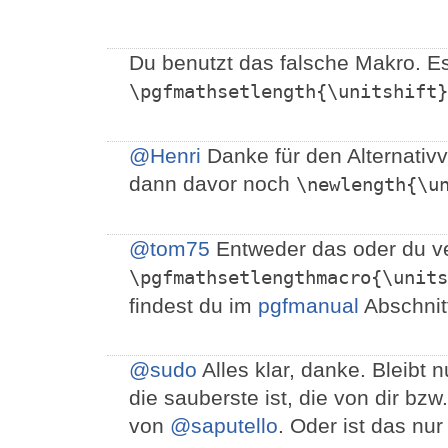
Du benutzt das falsche Makro. Es
\pgfmathsetlength{\unitshift}
@Henri
Danke für den Alternativvo
dann davor noch
\newlength{\u
@tom75
Entweder das oder du v
\pgfmathsetlengthmacro{\units
findest du im
pgfmanual
Abschnitt
@sudo
Alles klar, danke. Bleibt 
die sauberste ist, die von dir bzw
von
@saputello
. Oder ist das n