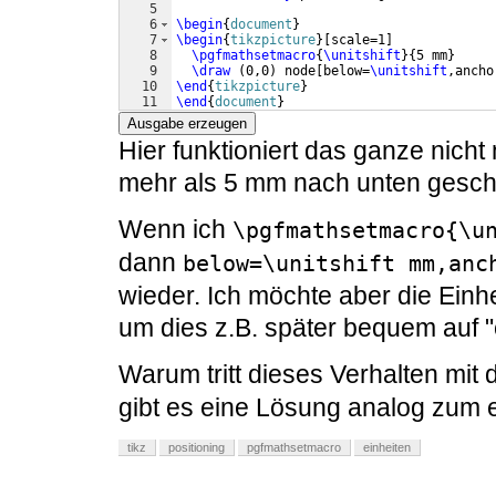
5
6
\begin
{
document
}
7
\begin
{
tikzpicture
}
[
scale=1
]
8
\pgfmathsetmacro
{
\unitshift
}
{
5 mm
}
9
\draw
(
0,0
)
 node
[
below=
\unitshift
,ancho
10
\end
{
tikzpicture
}
11
\end
{
document
}
Ausgabe erzeugen
Hier funktioniert das ganze nicht
mehr als 5 mm nach unten gesc
Wenn ich
\pgfmathsetmacro{\u
dann
below=\unitshift mm,anc
wieder. Ich möchte aber die Einhe
um dies z.B. später bequem auf 
Warum tritt dieses Verhalten mit 
gibt es eine Lösung analog zum e
tikz
positioning
pgfmathsetmacro
einheiten