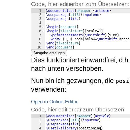
Code, hier editierbar zum Übersetzen:
1
\documentclass
[
a4paper
]
{
article
}
2
\usepackage
[
utf8
]
{
inputenc
}
3
\usepackage
{
tikz
}
4
5
\begin
{
document
}
6
\begin
{
tikzpicture
}
[
scale=1
]
7
\pgfmathsetmacro
{
\unitshift
}
{
5 mm
}
8
\draw
(
0,0
)
 node
[
below=
\unitshift
,ancho
9
\end
{
tikzpicture
}
10
\end
{
document
}
Ausgabe erzeugen
Dies funktioniert einwandfrei, d.
nach unten verschoben.
Nun bin ich gezwungen, die
posi
verwenden:
Open in Online-Editor
Code, hier editierbar zum Übersetzen:
1
\documentclass
[
a4paper
]
{
article
}
2
\usepackage
[
utf8
]
{
inputenc
}
3
\usepackage
{
tikz
}
4
\usetikzlibrary
{
positioning
}