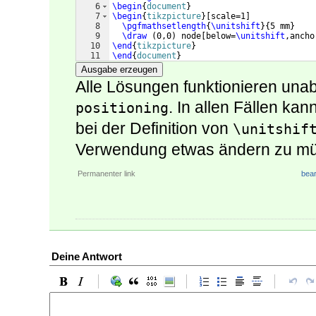
6
\begin
{
document
}
7
\begin
{
tikzpicture
}
[
scale=1
]
8
\pgfmathsetlength
{
\unitshift
}
{
5 mm
}
9
\draw
(
0,0
)
 node
[
below=
\unitshift
,ancho
10
\end
{
tikzpicture
}
11
\end
{
document
}
Ausgabe erzeugen
Alle Lösungen funktionieren un
. In allen Fällen ka
positioning
bei der Definition von
\unitshif
Verwendung etwas ändern zu m
Permanenter link
bear
Deine Antwort