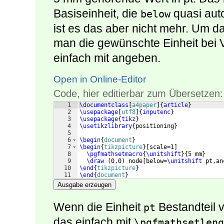
Basiseinheit, die
quasi aut
below
ist es das aber nicht mehr. Um d
man die gewünschte Einheit be
einfach mit angeben.
Open in Online-Editor
Code, hier editierbar zum Übersetzen:
1
\documentclass
[
a4paper
]
{
article
}
2
\usepackage
[
utf8
]
{
inputenc
}
3
\usepackage
{
tikz
}
4
\usetikzlibrary
{
positioning
}
5
6
\begin
{
document
}
7
\begin
{
tikzpicture
}
[
scale=1
]
8
\pgfmathsetmacro
{
\unitshift
}
{
5 mm
}
9
\draw
(
0,0
)
 node
[
below=
\unitshift
 pt,an
10
\end
{
tikzpicture
}
11
\end
{
document
}
Ausgabe erzeugen
Wenn die Einheit
Bestandteil 
pt
das einfach mit
\pgfmathsetlen