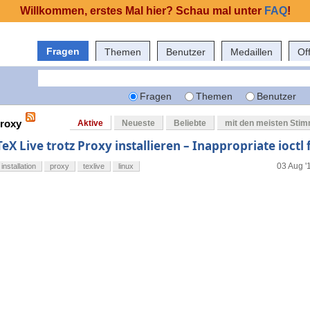
Willkommen, erstes Mal hier? Schau mal unter
FAQ
!
Fragen
Themen
Benutzer
Medaillen
Of
Fragen
Themen
Benutzer
proxy
Aktive
Neueste
Beliebte
mit den meisten Sti
TeX Live trotz Proxy installieren – Inappropriate ioctl
03 Aug '
installation
proxy
texlive
linux