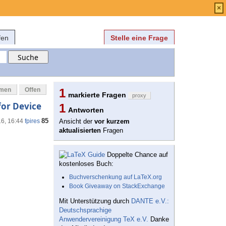
Anmelden
über
FAQ
×
fen
Stelle eine Frage
mmen
Offen
1
markierte Fragen
proxy
 for Device
1
Antworten
85
16, 16:44
fpires
Ansicht der
vor kurzem
aktualisierten
Fragen
Doppelte Chance auf
kostenloses Buch:
Buchverschenkung auf LaTeX.org
Book Giveaway on StackExchange
Mit Unterstützung durch
DANTE e.V.:
Deutschsprachige
Anwendervereinigung TeX e.V.
Danke