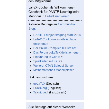
den Mitgliedern!
LaTeX-Bücher als Willkommens-
Geschenk für DANTE Neumitglieder.
Mehr dazu:
LaTeX.net/verein
Aktuelle Beiträge im
Community-
Blog
:
DANTE-Frühjahrstagung März 2026
LaTeX Cookbook zweite Auflage
erschienen
Der Online-Compiler TeXlive.net
Das Forum goLaTeX.de ist erneuert
Einführung in ConTeXt
Spielkarten mit LaTeX
Weiterer CTAN Spiegel-Server
Mathematisches Modell plotten
Diskussionsforen:
goLaTeX
(Deutsch)
LaTeX.org
(Englisch)
TeXnique.fr
(französisch)
Alle Beiträge auf dieser Webseite