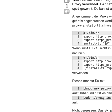
Proxy verwendet
. Da
inst
1
gewohnt. Du kannst al
wget
Angenommen, der Proxy w
angesprochen werden
geheim
wie 
proxy-install-tl.sh
1
#!/bin/sh
2
export http_prox
3
export https_pro
4
install-tl "$@"
Wenn
nicht in
install-tl
natürlich
1
#!/bin/sh
2
export http_prox
3
export https_pro
4
./install-tl "$@
verwenden.
Dieses machst Du mit
1
chmod u+x proxy-
ausführbar und rufst es dan
1
sudo ./proxy-ins
auf.
Nicht vergessen: Das Skrip