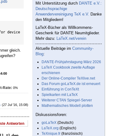
lpdb
Mit Unterstützung durch
DANTE e.V.:
Deutschsprachige
Anwendervereinigung TeX e.V.
Danke
den Mitgliedern!
LaTeX-Bücher als Willkommens-
or device 
Geschenk für DANTE Neumitglieder.
Mehr dazu:
LaTeX.net/verein
Aktuelle Beiträge im
Community-
mmer gleich.
Blog
:
ugreifen?
DANTE-Frühjahrstagung März 2026
LaTeX Cookbook zweite Auflage
erschienen
14:00
Der Online-Compiler TeXlive.net
Das Forum goLaTeX.de ist erneuert
t-Rate:
0%
Einführung in ConTeXt
Spielkarten mit LaTeX
Weiterer CTAN Spiegel-Server
s
(27 Jul '16, 15:08)
Mathematisches Modell plotten
Diskussionsforen:
goLaTeX
(Deutsch)
este Antworten
LaTeX.org
(Englisch)
TeXnique.fr
(französisch)
den
ll_tl