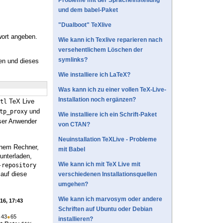
Probleme mit der Spracheinstellung
und dem babel-Paket
"Dualboot" TeXlive
wort angeben.
Wie kann ich Texlive reparieren nach
versehentlichem Löschen der
symlinks?
n und dieses
Wie installiere ich LaTeX?
Was kann ich zu einer vollen TeX-Live-
Installation noch ergänzen?
TeX Live
tl
und
tp_proxy
Wie installiere ich ein Schrift-Paket
eser Anwender
von CTAN?
Neuinstallation TeXLive - Probleme
inem Rechner,
mit Babel
unterladen,
Wie kann ich mit TeX Live mit
-repository
auf diese
verschiedenen Installationsquellen
umgehen?
Wie kann ich marvosym oder andere
'16, 17:43
Schriften auf Ubuntu oder Debian
●
43
●
65
installieren?