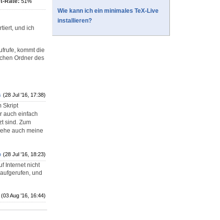
t-Rate:
51%
Wie kann ich ein minimales TeX-Live
installieren?
iert, und ich
ufrufe, kommt die
gleichen Ordner des
s
(28 Jul '16, 17:38)
 Skript
r auch einfach
t sind. Zum
iehe auch meine
o
(28 Jul '16, 18:23)
 Internet nicht
r aufgerufen, und
(03 Aug '16, 16:44)