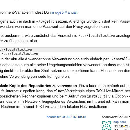
ironment-Variablen findest Du
im
-Manual
.
wget
igens auch einfach in
setzen. Allerdings würde ich dort kein Pass
~/.wgetrc
erwenden, wenn man ohne Passwort auf den Proxy zugreifen kann.
kript auskommt, wäre zunächst das Verzeichnis
anzulege
/usr/local/texlive
r zu übereignen, also:
sr/local/texlive
 /usr/local/texlive
 nun der aktuelle Anwender ohne Verwendung von
einfach per
sudo
./install-
en dabei also auch alle seine Umgebungsvariablen verwendet, so dass man
ht
ig direkt in der aktuellen Shell setzen und exportieren kann. Ebenso kann di
ohne Verwendung von
konfigurieren.
sudo
okale Kopie des Repositories
zu
verwenden
. Dazu kann man einfach auf e
fs Internet zugreifen kann, das
-Verzeichnis eines TeX-Live-Mirrors her
tlnet
abgesicherten Rechner kopieren und beim Aufruf von
via Option
install_tl
-
nn das ein im Netzwerk freigegebenes Verzeichnis im Intranet ist, kann man 
 Rechner im Intranet TeX Live aus dem lokalen Netz installieren.
bearbeitet
28 Jul '16, 18:30
beantwortet
27 Jul 
saputello
11.1k
●
21