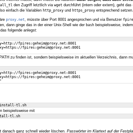
den Zugriff letztlich via
durchführt (intern oder extern), geht da
all_tl
wget
so einfach die Variablen
und
entsprechend setzen
http_proxy
https_proxy
äre
, müsste über Port 8001 angesprochen und via Benutzer
proxy.net
fpir
, dann ginge das in der einer Unix-Shell wie der
beispielsweise, indem
bash
das folgende anlegst:
y=http://fpires:geheim@proxy.net:8001
xy=https://fpires:geheim@proxy.net:8001
 PATH zu finden ist, sondern beispielsweise im aktuellen Verzeichnis, dann 
y=http://fpires:geheim@proxy.net:8001
xy=https://fpires:geheim@proxy.net:8001
"
install-tl.sh
n beispielsweise mit
tall-tl.sh
t danach ganz schnell wieder löschen.
Passwörter im Klartext auf der Festpla