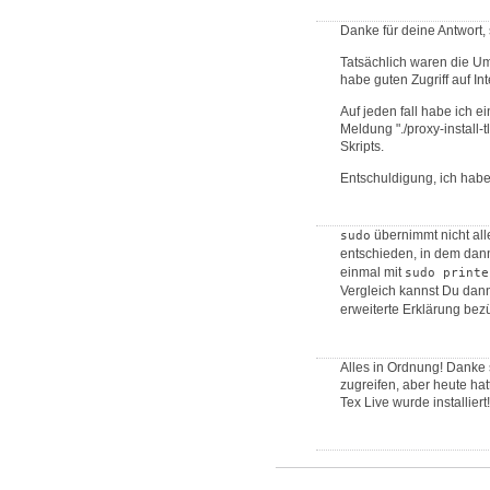
Danke für deine Antwort, 
Tatsächlich waren die Umg
habe guten Zugriff auf Int
Auf jeden fall habe ich 
Meldung "./proxy-install-tl.
Skripts.
Entschuldigung, ich habe
übernimmt nicht all
sudo
entschieden, in dem dan
einmal mit
sudo printe
Vergleich kannst Du dann
erweiterte Erklärung bez
Alles in Ordnung! Danke s
zugreifen, aber heute hatt
Tex Live wurde installiert