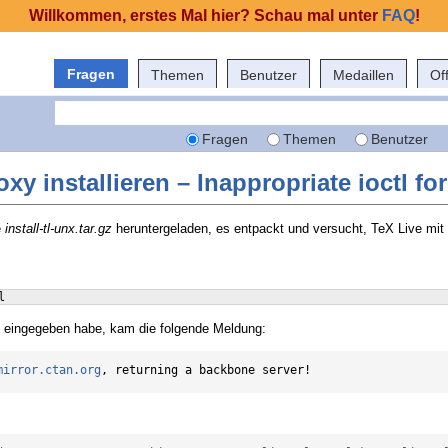
Willkommen, erstes Mal hier? Schau mal unter
FAQ
!
Fragen
Themen
Benutzer
Medaillen
Of
Fragen
Themen
Benutzer
oxy installieren – Inappropriate ioctl fo
e
install-tl-unx.tar.gz
heruntergeladen, es entpackt und versucht, TeX Live mit
l
 eingegeben habe, kam die folgende Meldung:
mirror.ctan.org
, returning a backbone server!