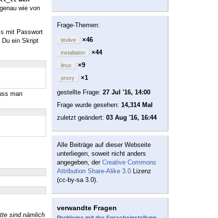
s genau wie von
.
Frage-Themen:
mit Passwort
es
×46
 Du ein Skript
texlive
×44
installation
×9
linux
×1
proxy
gestellte Frage:
27 Jul '16, 14:00
muss man
Frage wurde gesehen:
14,314 Mal
zuletzt geändert:
03 Aug '16, 16:44
Alle Beiträge auf dieser Webseite
unterliegen, soweit nicht anders
angegeben, der
Creative Commons
Attribution Share-Alike 3.0
Lizenz
(cc-by-sa 3.0).
verwandte Fragen
tte sind nämlich