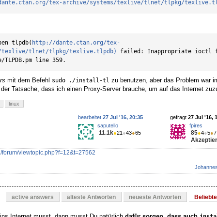
dante.ctan.org/tex-archive/systems/texlive/tlnet/tlpkg/texlive.t
pen tlpdb(
http://dante.ctan.org/tex-
/texlive/tlnet/tlpkg/texlive.tlpdb)
 failed: Inappropriate ioctl f
e/TLPDB.pm line 359.
rs
mit dem Befehl
zu benutzen, aber das Problem war i
sudo ./install-tl
 der Tatsache, dass ich einen Proxy-Server brauche, um auf das Internet zuz
linux
bearbeitet
27 Jul '16, 20:35
gefragt
27 Jul '16, 
saputello
fpires
11.1k
85
●
21
●
43
●
65
●
4
●
5
●
7
Akzeptier
rg/forum/viewtopic.php?f=12&t=27562
Johanne
active answers
älteste Antworten
neueste Antworten
Beliebt
ins Internet musst, dann musst Du natürlich
dafür sorgen, dass auch
insta