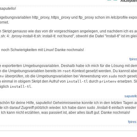
Akzeptier
saputello!
ebungsvariablen http_proxy, https_proxy und ftp_proxy schon im /etc/profile export
ernet.
ein Skript genauso wie das von dir vorgeschlagen angelegen, und nachdem ich es a
sh: 4: ./proxy-install-tl.sh: install-tl: not found", obwohl die Datei "install-tl" ist im 
 noch Schwierigkeiten mit Linux! Danke nochmals!
fpire
e exportierten Umgebungsvariablen. Deshalb habe ich mich für die Lösung mit dem
n die Umgebungsvariablen bereits im
-Kontext gesetzt werden. Du kannst abe
root
überprüfen, ob die Umgebungsvariablen bei Verwendung von
noch gesetz
nv
sudo
 einmal in obigem Skript den Aufruf von
durch
ersetzen. S
install-tl
printenv
üglich
.
install-tl
saputell
chön für deine Hilfe, saputello! Geheimnisweise konnte ich in den letzten Tagen auf
e ich darauf Zugreiff plötzlich wieder. Ich habe dann sudo ./install-tl einfach wiede
! Ich kann nicht erzählen, was passiert ist, aber alles läuft gut. Danke nochmals!
fpires