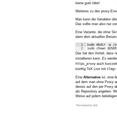
keine gute Idee!
Weiteres zu den proxy-Env
Man kann die Variablen übr
Das sollte man also nur v
Eine Variante, die ohne S
dann dem aktuellen Benutze
1
sudo mkdir -p /u
2
sudo chown $USER
Das hat den Vorteil, dass
installieren kann. Es werd
auch kurzzeit
https_proxy
künftig TeX Live mit
tlmgr
Eine
Alternative
ist, eine
l
auf dem man ohne Proxy au
dieses auf den per Proxy 
als Repository angeben. We
Weise auf jedem beliebigen
Permanenter link