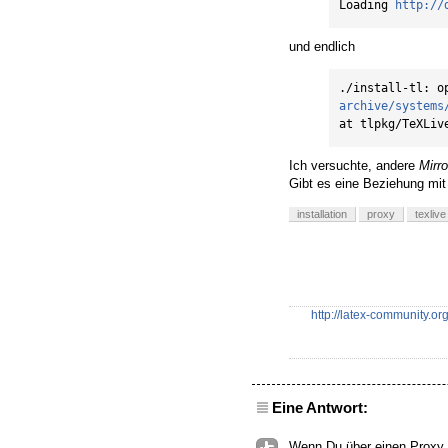
Loading 
http://
und endlich
./install-tl: o
archive/systems
at tlpkg/TeXLiv
Ich versuchte, andere
Mirro
Gibt es eine Beziehung mit
installation
proxy
texlive
http://latex-community.o
Eine Antwort:
Wenn Du über einen Proxy 