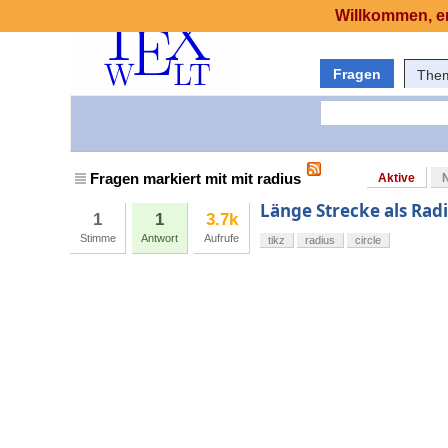
Willkommen, er
Fragen
The
Fragen markiert mit mit radius
Aktive
Länge Strecke als Radi
1
1
3.7k
Stimme
Antwort
Aufrufe
tikz
radius
circle