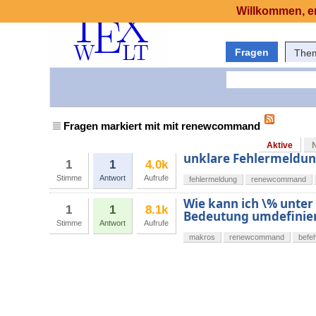
Willkommen, er
Fragen
The
Fragen markiert mit mit renewcommand
Aktive
unklare Fehlermeldu
1
1
4.0k
Stimme
Antwort
Aufrufe
fehlermeldung
renewcommand
Wie kann ich \% unter
1
1
8.1k
Bedeutung umdefinie
Stimme
Antwort
Aufrufe
makros
renewcommand
befeh