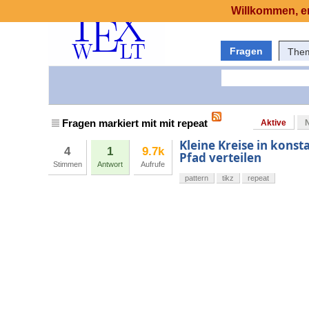
Willkommen, er
Fragen
The
Fragen markiert mit mit repeat
Aktive
Kleine Kreise in kons
4
1
9.7k
Pfad verteilen
Stimmen
Antwort
Aufrufe
pattern
tikz
repeat