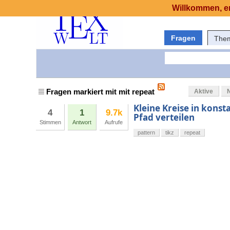
Willkommen, er
Fragen
The
Fragen markiert mit mit repeat
Aktive
Kleine Kreise in kons
4
1
9.7k
Pfad verteilen
Stimmen
Antwort
Aufrufe
pattern
tikz
repeat