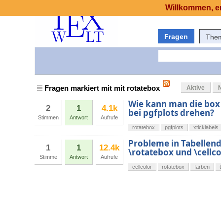
Willkommen, er
Fragen
The
Fragen markiert mit mit rotatebox
Aktive
Wie kann man die box 
2
1
4.1k
bei pgfplots drehen?
Stimmen
Antwort
Aufrufe
rotatebox
pgfplots
xticklabels
Probleme in Tabellen
1
1
12.4k
\rotatebox und \cellco
Stimme
Antwort
Aufrufe
cellcolor
rotatebox
farben