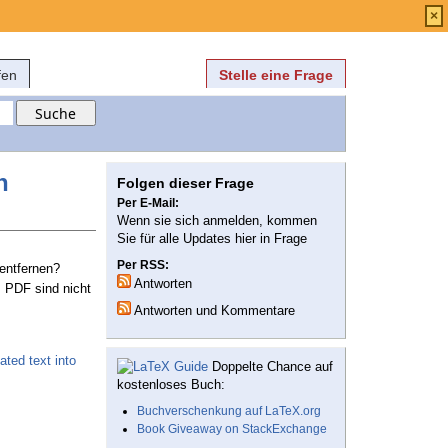
Anmelden
über
FAQ
×
fen
Stelle eine Frage
n
Folgen dieser Frage
Per E-Mail:
Wenn sie sich anmelden, kommen
Sie für alle Updates hier in Frage
Per RSS:
 entfernen?
Antworten
m PDF sind nicht
Antworten und Kommentare
ated text into
Doppelte Chance auf
kostenloses Buch:
Buchverschenkung auf LaTeX.org
Book Giveaway on StackExchange