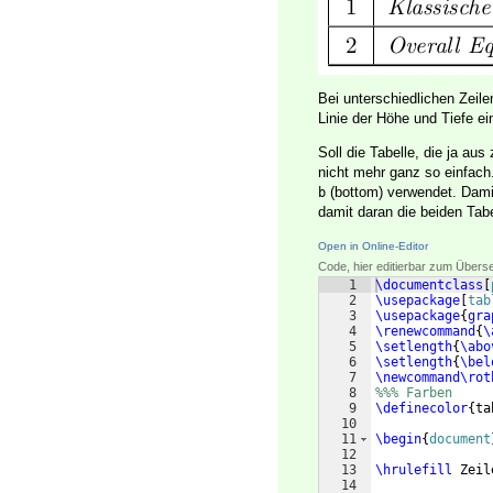
Bei unterschiedlichen Zeil
Linie der Höhe und Tiefe ei
Soll die Tabelle, die ja au
nicht mehr ganz so einfach
(bottom) verwendet. Damit
b
damit daran die beiden Tab
Open in Online-Editor
Code, hier editierbar zum Übers
1
\documentclass
[
2
\usepackage
[
tab
3
\usepackage
{
gra
4
\renewcommand
{
\
5
\setlength
{
\abo
6
\setlength
{
\bel
7
\newcommand\rot
8
%%% Farben
9
\definecolor
{
ta
10
11
\begin
{
document
12
13
\hrulefill
 Zeil
14