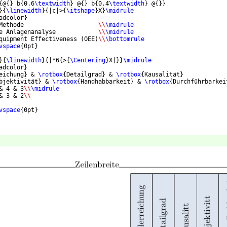
{
@
{
}
 b
{
0.6
\textwidth
}
 @
{
}
 b
{
0.4
\textwidth
}
 @
{
}}
}
{
\linewidth
}
{
|c|>
{
\itshape
}
X
}
\midrule
adcolor
}
Methode                     
\\
\midrule
e Anlagenanalyse            
\\
\midrule
quipment Effectiveness 
(
OEE
)
\\
\bottomrule
vspace
{
0pt
}
}
{
\linewidth
}
{
|*6
{
>
{
\Centering
}
X|
}}
\midrule
adcolor
}
eichung
}
 & 
\rotbox
{
Detailgrad
}
 & 
\rotbox
{
Kausalität
}
bjektivität
}
 & 
\rotbox
{
Handhabbarkeit
}
 & 
\rotbox
{
Durchführbarkei
& 4 & 3
\\
\midrule
& 3 & 2
\\
vspace
{
0pt
}