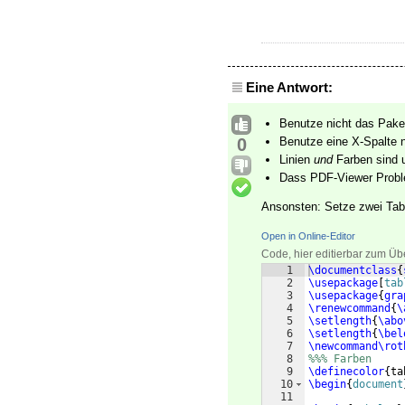
Eine Antwort:
Benutze nicht das Pak
0
Benutze eine X-Spalte n
Linien
und
Farben sind u
Dass PDF-Viewer Proble
Ansonsten: Setze zwei Tab
Open in Online-Editor
Code, hier editierbar zum Üb
1
\documentclass
{
2
\usepackage
[
tab
3
\usepackage
{
gra
4
\renewcommand
{
\
5
\setlength
{
\abo
6
\setlength
{
\bel
7
\newcommand\rot
8
%%% Farben
9
\definecolor
{
ta
10
\begin
{
document
11