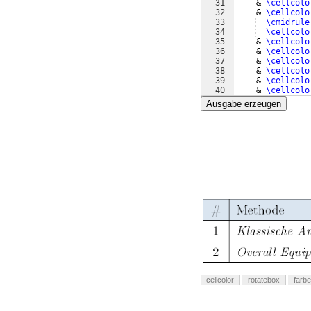
31
    & 
\cellcolo
32
    & 
\cellcolo
33
\cmidrule
34
\cellcolo
35
    & 
\cellcolo
36
    & 
\cellcolo
37
    & 
\cellcolo
38
    & 
\cellcolo
39
    & 
\cellcolo
40
    & 
\cellcolo
41
    & 
\cellcolo
Ausgabe erzeugen
cellcolor
rotatebox
farb