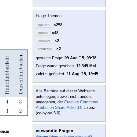
Frage-Themen:
×258
tabellen
×48
farben
×2
cellcolor
×2
rotatebox
gestellte Frage:
09 Aug '15, 09:38
Frage wurde gesehen:
12,349 Mal
zuletzt geändert:
11 Aug '15, 19:45
Alle Beiträge auf dieser Webseite
unterliegen, soweit nicht anders
angegeben, der
Creative Commons
Attribution Share-Alike 3.0
Lizenz
(cc-by-sa 3.0).
verwandte Fragen
 09:38