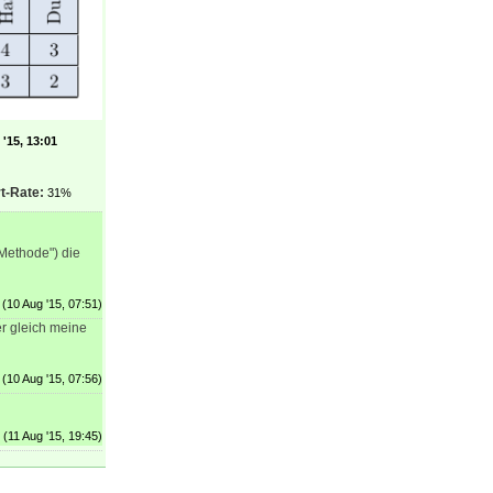
'15, 13:01
t-Rate:
31%
"Methode") die
(10 Aug '15, 07:51)
er gleich meine
(10 Aug '15, 07:56)
(11 Aug '15, 19:45)