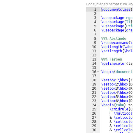
Code, hier editierbar zum Üb
1
\documentclass
{
2
3
\usepackage
[
nge
4
\usepackage
[
T1
]
5
\usepackage
[
utf
6
\usepackage
{
gra
7
8
%%% Abstände
9
\renewcommand
{
\
10
\setlength
{
\abo
11
\setlength
{
\bel
12
13
%%% Farben
14
\definecolor
{
ta
15
16
\begin
{
document
17
18
\setbox
1
\hbox
{
Z
19
\setbox
2
\hbox
{
D
20
\setbox
3
\hbox
{
K
21
\setbox
4
\hbox
{
O
22
\setbox
5
\hbox
{
H
23
\setbox
6
\hbox
{
D
24
\begin
{
tabu
}
 to
25
\cmidrule
[
0
26
\multicol
27
    & 
\cellcolo
28
    & 
\cellcolo
29
    & 
\cellcolo
30
    & 
\cellcolo