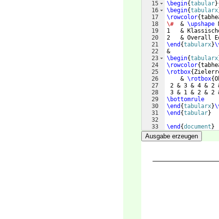
15
\begin
{
tabular
}
16
\begin
{
tabularx
17
\rowcolor
{
tabhe
18
\#
  & 
\upshape
 
19
1   & Klassisch
20
2   & Overall E
21
\end
{
tabularx
}
\
22
&
23
\begin
{
tabularx
24
\rowcolor
{
tabhe
25
\rotbox
{
Zielerr
26
    & 
\rotbox
{
O
27
 2 & 3 & 4 & 2 
28
 3 & 1 & 2 & 2 
29
\bottomrule
30
\end
{
tabularx
}
\
31
\end
{
tabular
}
32
33
\end
{
document
}
Ausgabe erzeugen