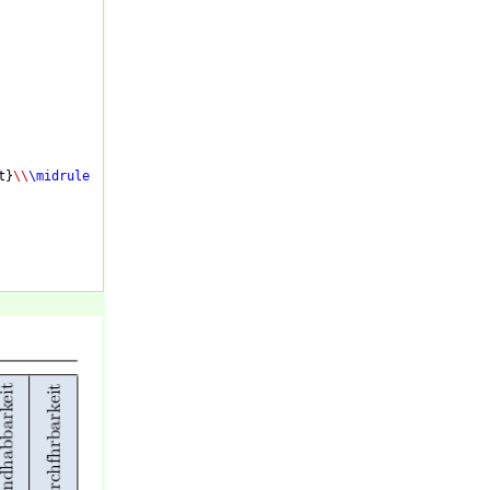
t
}
\\
\midrule