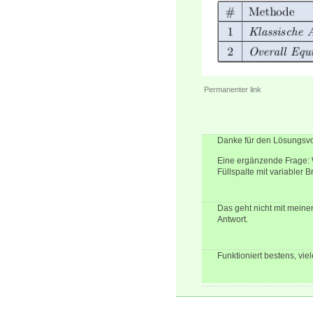
Permanenter link
Danke für den Lösungsvo
Eine ergänzende Frage: W
Füllspalte mit variabler Br
Das geht nicht mit meinem
Antwort.
Funktioniert bestens, viel