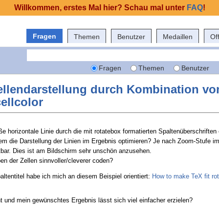
Willkommen, erstes Mal hier? Schau mal unter
FAQ
!
Fragen
Themen
Benutzer
Medaillen
Of
Fragen
Themen
Benutzer
ellendarstellung durch Kombination vo
ellcolor
ße horizontale Linie durch die mit rotatebox formatierten Spaltenüberschriften
em die Darstellung der Linien im Ergebnis optimieren? Je nach Zoom-Stufe i
htbar. Dies ist am Bildschirm sehr unschön anzusehen.
en der Zellen sinnvoller/cleverer coden?
ltentitel habe ich mich an diesem Beispiel orientiert:
How to make TeX fit rot
t und mein gewünschtes Ergebnis lässt sich viel einfacher erzielen?