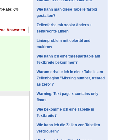
Warum frisst cellcolor cline auf?
t-Rate:
Wie kann man diese Tabelle farbig
0%
gestalten?
Zeilenfarbe mit xcolor ändern +
este Antworten
senkrechte Linien
Linienproblem mit colortbl und
multirow
Wie kann ich eine threeparttable auf
Textbreite bekommen?
Warum erhalte ich in einer Tabelle am
Zeilenbeginn "Missing number, treated
as zero"?
Warning: Text page x contains only
floats
Wie bekomme ich eine Tabelle in
Textbreite?
Wie kann ich die Zeilen von Tabellen
vergrößern?