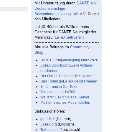
Mit Unterstützung durch
DANTE e.V.:
Deutschsprachige
Anwendervereinigung TeX e.V.
Danke
den Mitgliedern!
LaTeX-Bücher als Willkommens-
Geschenk für DANTE Neumitglieder.
Mehr dazu:
LaTeX.net/verein
Aktuelle Beiträge im
Community-
Blog
:
DANTE-Frühjahrstagung März 2026
LaTeX Cookbook zweite Auflage
erschienen
Der Online-Compiler TeXlive.net
Das Forum goLaTeX.de ist erneuert
Einführung in ConTeXt
Spielkarten mit LaTeX
Weiterer CTAN Spiegel-Server
Mathematisches Modell plotten
Diskussionsforen:
goLaTeX
(Deutsch)
LaTeX.org
(Englisch)
TeXnique.fr
(französisch)