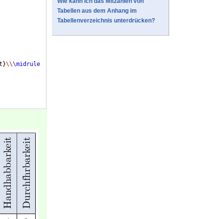
Wie kann ich das Mitzählen von
Tabellen aus dem Anhang im
Tabellenverzeichnis unterdrücken?
t
}
\\
\midrule