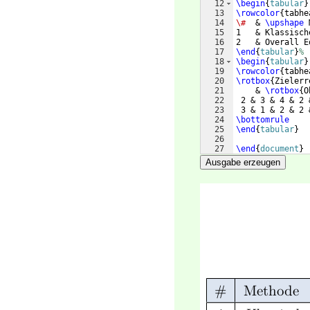
12
\begin
{
tabular
}
13
\rowcolor
{
tabhe
14
\#
  & 
\upshape
 
15
1   & Klassisch
16
2   & Overall E
17
\end
{
tabular
}
%
18
\begin
{
tabular
}
19
\rowcolor
{
tabhe
20
\rotbox
{
Zielerr
21
    & 
\rotbox
{
O
22
 2 & 3 & 4 & 2 
23
 3 & 1 & 2 & 2 
24
\bottomrule
25
\end
{
tabular
}
26
27
\end
{
document
}
Ausgabe erzeugen