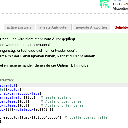
13
●
1
●
1
●
3
Akzeptier
active answers
älteste Antworten
neueste Antworten
Beliebt
et
; es wird nicht mehr vom Autor gepflegt.
tabu
ur, wenn du sie auch brauchst.
ngünstig; entscheide dich für "entweder oder".
me mit der Genauigkeiten haben, kannst du nicht ändern.
ellen nebeneinander, denen du die Option
mitgibst:
[b]
ersetzen:
scrartcl
}
le
]
{
xcolor
}
phicx,array,booktabs
}
arraystretch
}
{
1.3
}
% Zeilenabstand
verulesep
}
{
0pt
}
% Abstand über Linien
owrulesep
}
{
0pt
}
% Abstand unter Linien
box
[
1
]
{
\rotatebox
{
90
}
{
#1 
}}
bheadcolor
}
{
cmyk
}
{
.1,.04,0,.04
}
% Spaltenüberschriften    
}