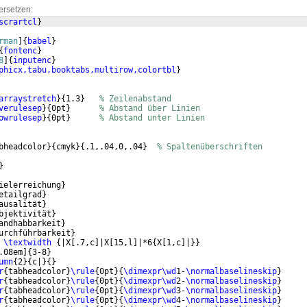
ersetzen:
scrartcl
}
rman
]
{
babel
}
{
fontenc
}
8
]
{
inputenc
}
phicx,tabu,booktabs,multirow,colortbl
}
arraystretch
}
{
1.3
}
% Zeilenabstand
verulesep
}
{
0pt
}
% Abstand über Linien
owrulesep
}
{
0pt
}
% Abstand unter Linien
bheadcolor
}
{
cmyk
}
{
.1,.04,0,.04
}
% Spaltenüberschriften
}
ielerreichung
}
etailgrad
}
ausalität
}
bjektivität
}
andhabbarkeit
}
urchführbarkeit
}
 
\textwidth
{
|X
[
.7,c
]
|X
[
15,l
]
|*6
{
X
[
1,c
]
|
}}
.08em
]
{
3-8
}
umn
{
2
}
{
c|
}
{
}
r
{
tabheadcolor
}
\rule
{
0pt
}
{
\dimexpr\wd
1-
\normalbaselineskip
}
r
{
tabheadcolor
}
\rule
{
0pt
}
{
\dimexpr\wd
2-
\normalbaselineskip
}
r
{
tabheadcolor
}
\rule
{
0pt
}
{
\dimexpr\wd
3-
\normalbaselineskip
}
r
{
tabheadcolor
}
\rule
{
0pt
}
{
\dimexpr\wd
4-
\normalbaselineskip
}