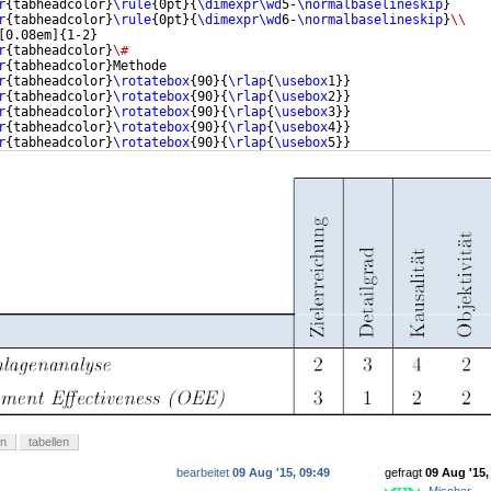
r
{
tabheadcolor
}
\rule
{
0pt
}
{
\dimexpr\wd
5-
\normalbaselineskip
}
r
{
tabheadcolor
}
\rule
{
0pt
}
{
\dimexpr\wd
6-
\normalbaselineskip
}
\\
[
0.08em
]
{
1-2
}
r
{
tabheadcolor
}
\#
r
{
tabheadcolor
}
Methode
r
{
tabheadcolor
}
\rotatebox
{
90
}
{
\rlap
{
\usebox
1
}}
r
{
tabheadcolor
}
\rotatebox
{
90
}
{
\rlap
{
\usebox
2
}}
r
{
tabheadcolor
}
\rotatebox
{
90
}
{
\rlap
{
\usebox
3
}}
r
{
tabheadcolor
}
\rotatebox
{
90
}
{
\rlap
{
\usebox
4
}}
r
{
tabheadcolor
}
\rotatebox
{
90
}
{
\rlap
{
\usebox
5
}}
r
{
tabheadcolor
}
\rotatebox
{
90
}
{
\rlap
{
\usebox
6
}}
\\
en
tabellen
bearbeitet
09 Aug '15, 09:49
gefragt
09 Aug '15,
Mischer