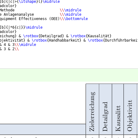
[
b
]
{
|c|>
{
\itshape
}
l
}
\midrule
adcolor
}
Methode                     
\\
\midrule
e Anlagenanalyse            
\\
\midrule
quipment Effectiveness 
(
OEE
)
\\
\bottomrule
[
b
]
{
|*6
{
c|
}}
\midrule
adcolor
}
eichung
}
 & 
\rotbox
{
Detailgrad
}
 & 
\rotbox
{
Kausalität
}
bjektivität
}
 & 
\rotbox
{
Handhabbarkeit
}
 & 
\rotbox
{
Durchführbarkei
& 4 & 3
\\
\midrule
& 3 & 2
\\