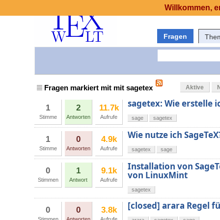
Willkommen, er
Fragen
The
Fragen markiert mit mit sagetex
Aktive
sagetex: Wie erstelle 
1
2
11.7k
Stimme
Antworten
Aufrufe
sage
sagetex
Wie nutze ich SageTeX
1
0
4.9k
Stimme
Antworten
Aufrufe
sagetex
sage
Installation von Sage
0
1
9.1k
von LinuxMint
Stimmen
Antwort
Aufrufe
sagetex
[closed] arara Regel 
0
0
3.8k
Stimmen
Antworten
Aufrufe