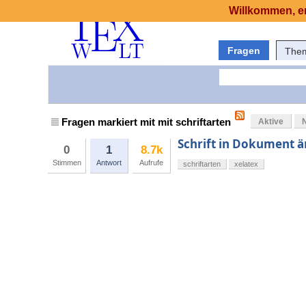
Willkommen, er
Fragen
The
Fragen markiert mit mit schriftarten
Aktive
Schrift in Dokument 
0
1
8.7k
Stimmen
Antwort
Aufrufe
schriftarten
xelatex