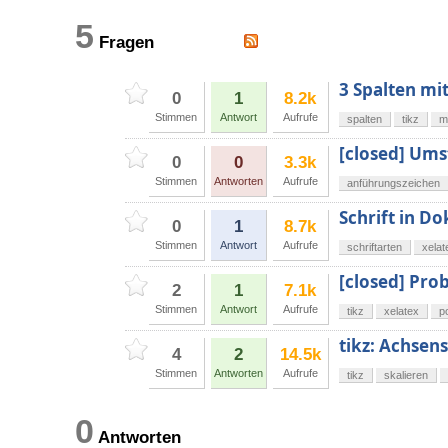
5
Fragen
3 Spalten mit
0
1
8.2k
Stimmen
Antwort
Aufrufe
spalten
tikz
m
[closed] Ums
0
0
3.3k
Stimmen
Antworten
Aufrufe
anführungszeichen
Schrift in D
0
1
8.7k
Stimmen
Antwort
Aufrufe
schriftarten
xelat
[closed] Pro
2
1
7.1k
Stimmen
Antwort
Aufrufe
tikz
xelatex
p
tikz: Achse
4
2
14.5k
Stimmen
Antworten
Aufrufe
tikz
skalieren
0
Antworten