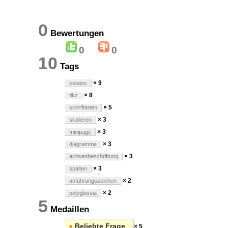
0
Bewertungen
0
0
10
Tags
× 9
xelatex
× 8
tikz
× 5
schriftarten
× 3
skalieren
× 3
minipage
× 3
diagramme
× 3
achsenbeschriftung
× 3
spalten
× 2
anführungszeichen
× 2
polyglossia
5
Medaillen
●
Beliebte Frage
× 5