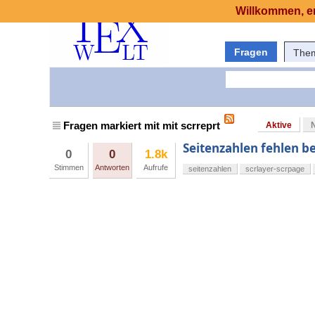
Willkommen, er
Fragen
The
Fragen markiert mit mit scrreprt
Aktive
Seitenzahlen fehlen be
0
0
1.8k
Stimmen
Antworten
Aufrufe
seitenzahlen
scrlayer-scrpage