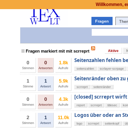
Willkommen, er
Fragen
The
Fragen markiert mit mit scrreprt
Aktive
Seitenzahlen fehlen be
0
0
1.8k
Stimmen
Antworten
Aufrufe
seitenzahlen
scrlayer-scrpage
Seitenränder oben zu 
1
1
5.9k
Stimme
Antwort
Aufrufe
scrreprt
seitenränder
[closed] scrreprt wirft
0
0
4.3k
Stimmen
Antworten
Aufrufe
report
scrreprt
titlesec
kom
Logos über oder an Ste
2
1
11.0k
Stimmen
Antwort
Aufrufe
logo
scrreprt
seitenkopf
üb