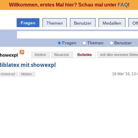
Willkommen, erstes Mal hier? Schau mal unter
FAQ
!
Fragen
Themen
Benutzer
Medaillen
Of
Fragen
Themen
Benutzer
showexpl
Aktive
Neueste
Beliebte
mit den meisten Sti
Biblatex mit showexpl
18 Mär '16, 13:
showexpl
biblatex