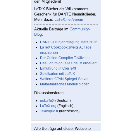
den Mitgliedern!
LaTeX-Bücher als Willkommens-
Geschenk für DANTE Neumitglieder.
Mehr dazu:
LaTeX.net/verein
Aktuelle Beiträge im
Community-
Blog
:
DANTE-Frühjahrstagung März 2026
LaTeX Cookbook zweite Auflage
erschienen
Der Online-Compiler TeXlive.net
Das Forum goLaTeX.de ist erneuert
Einführung in ConTeXt
Spielkarten mit LaTeX
Weiterer CTAN Spiegel-Server
Mathematisches Modell plotten
Diskussionsforen:
goLaTeX
(Deutsch)
LaTeX.org
(Englisch)
TeXnique.fr
(französisch)
Alle Beiträge auf dieser Webseite