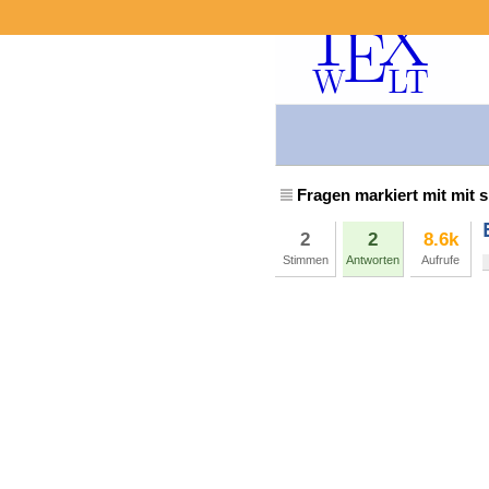
Fragen markiert mit mit 
2
2
8.6k
Stimmen
Antworten
Aufrufe