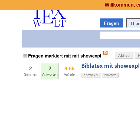
Willkommen, er
Fragen
The
Fragen markiert mit mit showexpl
Aktive
Biblatex mit showexpl
2
2
8.6k
Stimmen
Antworten
Aufrufe
showexpl
biblatex