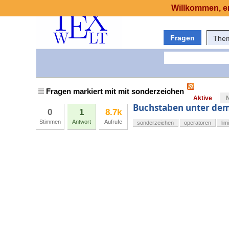
Willkommen, er
Fragen
The
Fragen markiert mit mit sonderzeichen
Aktive
Buchstaben unter dem
0
1
8.7k
Stimmen
Antwort
Aufrufe
sonderzeichen
operatoren
lim