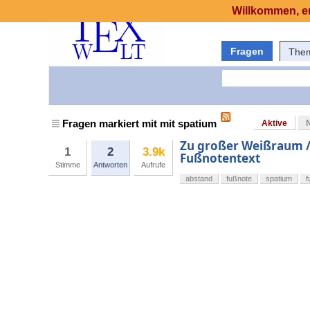
Willkommen, er
Fragen
The
Fragen markiert mit mit spatium
Aktive
Zu großer Weißraum /
1
2
3.9k
Fußnotentext
Stimme
Antworten
Aufrufe
abstand
fußnote
spatium
f